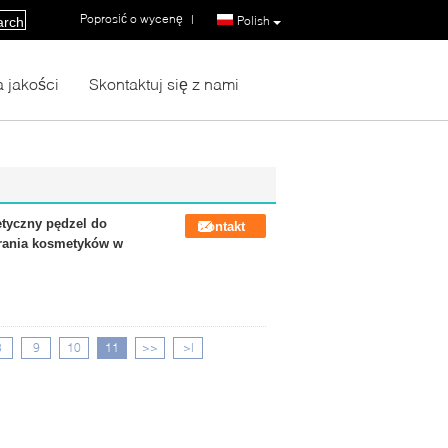
Poprosić o wycenę
|
Polish
arch
a jakości
Skontaktuj się z nami
etyczny pędzel do
Kontakt
erania kosmetyków w
8
9
10
11
>>
>|