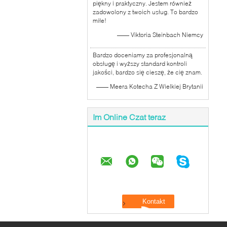
piękny i praktyczny. Jestem również
zadowolony z twoich usług. To bardzo
miłe!
—— Viktoria Steinbach Niemcy
Bardzo doceniamy za profesjonalną
obsługę i wyższy standard kontroli
jakości, bardzo się cieszę, że cię znam.
—— Meera Kotecha Z Wielkiej Brytanii
Im Online Czat teraz