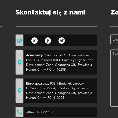
Skontaktuj się z nami
Z
Adres fabryczne:
Budynek 13, Glory Industry
Park, LuYun Road 100 #, LuValley High & Tech
Development Zone, Changsha City, Prowincja
Hunan, Chiny.P.C .: 410205
Biuro sprzedaży:
608 # Budynek biurowy,
GuYuan Road 229 #, LuValley High & Tech
Development Zone, Changsha City, prowincja
Hunan, Chiny. PC: 410205
+86-731-85222808