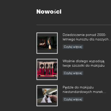
Nowości
Dziedziczenie ponad 2000-
letniego kunsztu dla naszych
pędzli do makijażu Vonira w
Czytaj więcej
prowincji Hunan
Właśnie dlatego wypadają
twoje szczotki do makijażu
Czytaj więcej
Pędzle do makijażu
niestandardowych marek
prywatnych Producent
Czytaj więcej
Enterprise Standard