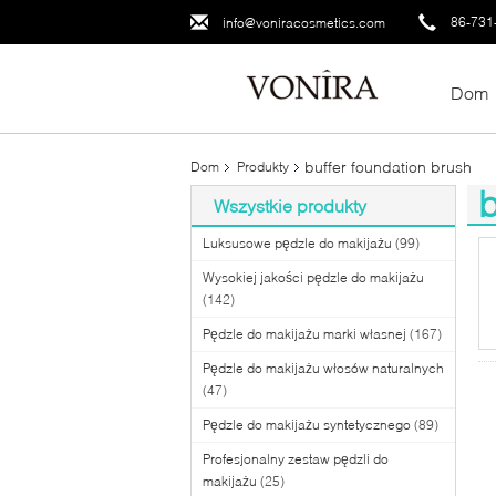
86-731
info@voniracosmetics.com
Dom
buffer foundation brush
Dom
Produkty
b
Wszystkie produkty
(1
Luksusowe pędzle do makijażu
(99)
Wysokiej jakości pędzle do makijażu
(142)
Pędzle do makijażu marki własnej
(167)
Pędzle do makijażu włosów naturalnych
(47)
Pędzle do makijażu syntetycznego
(89)
Profesjonalny zestaw pędzli do
makijażu
(25)