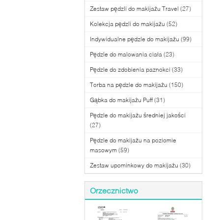
Zestaw pędzli do makijażu Travel
(27)
Kolekcja pędzli do makijażu
(52)
Indywidualne pędzle do makijażu
(99)
Pędzle do malowania ciała
(23)
Pędzle do zdobienia paznokci
(33)
Torba na pędzle do makijażu
(150)
Gąbka do makijażu Puff
(31)
Pędzle do makijażu średniej jakości
(27)
Pędzle do makijażu na poziomie
masowym
(59)
Zestaw upominkowy do makijażu
(30)
Orzecznictwo