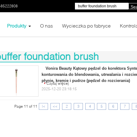
-85222808
Se
Produkty
O nas
Wycieczka po fabryce
Kontrol
uffer foundation brush
01)
Vonira Beauty Kątowy pędzel do korektora Synt
konturowania do blendowania, utrwalania i rozci
płynie, kremie i pudrze (pędzel do rozcierania)
Czytaj więcej
2025-12-20 23:18:15
Page 11 of 11
|<
<<
2
3
4
5
6
7