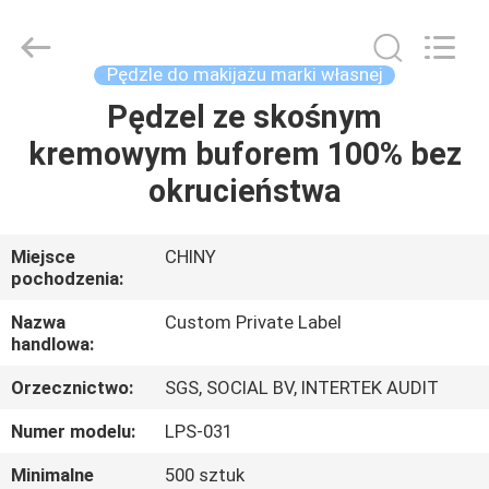
Changsha
Chanmy
Cosmetics
Co.,
Ltd.
Pędzle do makijażu marki własnej
All
Rights
Pędzel ze skośnym
DOM
Reserved.
kremowym buforem 100% bez
PRODUKTY
okrucieństwa
O
Miejsce
CHINY
pochodzenia:
NAS
Nazwa
Custom Private Label
handlowa:
WYCIECZKA
Orzecznictwo:
SGS, SOCIAL BV, INTERTEK AUDIT
PO
FABRYCE
Numer modelu:
LPS-031
Minimalne
500 sztuk