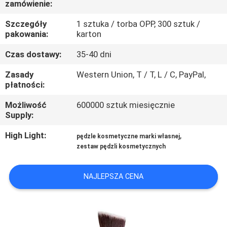
zamówienie:
KONTROLA
JAKOŚCI
Szczegóły
1 sztuka / torba OPP, 300 sztuk /
pakowania:
karton
SITEMAP
Czas dostawy:
35-40 dni
Zasady
Western Union, T / T, L / C, PayPal,
płatności:
PRIVACY
POLICY
Możliwość
600000 sztuk miesięcznie
Supply:
High Light:
,
pędzle kosmetyczne marki własnej
zestaw pędzli kosmetycznych
NAJLEPSZA CENA