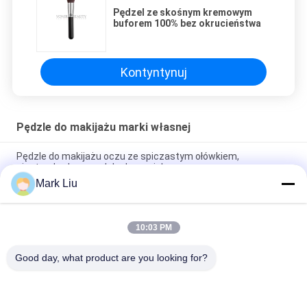
Pędzel ze skośnym kremowym
buforem 100% bez okrucieństwa
Kontyntynuj
Pędzle do makijażu marki własnej
Pędzle do makijażu oczu ze spiczastym ołówkiem,
niestandardowe pędzle do powiek
Mark Liu
Ręcznie robione pędzle do makijażu z włókna syntetycznego
Big Duo Uniwersalne do podkładu / konturu
10:03 PM
Small Highlight Fan Niestandardowe pędzle do makijażu marki
własnej Okrucieństwo - Bezpłatnie
Good day, what product are you looking for?
popularne kategorie
Wszystko