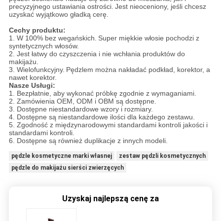
precyzyjnego ustawiania ostrości.
Jest nieoceniony, jeśli chcesz
uzyskać wyjątkowo gładką cerę.
Cechy produktu:
1. W 100% bez wegańskich.
Super miękkie włosie pochodzi z
syntetycznych włosów.
2. Jest łatwy do czyszczenia i nie wchłania produktów do
makijażu.
3. Wielofunkcyjny.
Pędzlem można nakładać podkład, korektor, a
nawet korektor.
Nasze Usługi:
1. Bezpłatnie, aby wykonać próbkę zgodnie z wymaganiami.
2. Zamówienia OEM, ODM i OBM są dostępne.
3. Dostępne niestandardowe wzory i rozmiary.
4. Dostępne są niestandardowe ilości dla każdego zestawu.
5. Zgodność z międzynarodowymi standardami kontroli jakości i
standardami kontroli.
6. Dostępne są również duplikacje z innych modeli.
pędzle kosmetyczne marki własnej
zestaw pędzli kosmetycznych
pędzle do makijażu sierści zwierzęcych
Uzyskaj najlepszą cenę za