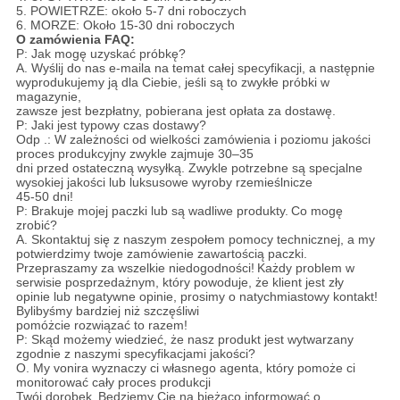
5. POWIETRZE: około 5-7 dni roboczych
6. MORZE: Około 15-30 dni roboczych
O zamówienia FAQ:
P: Jak mogę uzyskać próbkę?
A. Wyślij do nas e-maila na temat całej specyfikacji, a następnie
wyprodukujemy ją dla Ciebie, jeśli są to zwykłe próbki w
magazynie,
zawsze jest bezpłatny, pobierana jest opłata za dostawę.
P: Jaki jest typowy czas dostawy?
Odp .: W zależności od wielkości zamówienia i poziomu jakości
proces produkcyjny zwykle zajmuje 30–35
dni przed ostateczną wysyłką. Zwykle potrzebne są specjalne
wysokiej jakości lub luksusowe wyroby rzemieślnicze
45-50 dni!
P: Brakuje mojej paczki lub są wadliwe produkty.
Co mogę
zrobić?
A. Skontaktuj się z naszym zespołem pomocy technicznej, a my
potwierdzimy twoje zamówienie zawartością paczki.
Przepraszamy za wszelkie niedogodności!
Każdy problem w
serwisie posprzedażnym, który powoduje, że klient jest zły
opinie lub negatywne opinie,
prosimy o natychmiastowy kontakt!
Bylibyśmy bardziej niż szczęśliwi
pomóżcie rozwiązać to razem!
P: Skąd możemy wiedzieć, że nasz produkt jest wytwarzany
zgodnie z naszymi specyfikacjami jakości?
O. My vonira wyznaczy ci własnego agenta, który pomoże ci
monitorować cały proces produkcji
Twój dorobek.
Będziemy Cię na bieżąco informować o