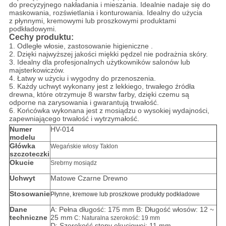
do precyzyjnego nakładania i mieszania. Idealnie nadaje się do
maskowania, rozświetlania i konturowania. Idealny do użycia
z płynnymi, kremowymi lub proszkowymi produktami
podkładowymi.
Cechy produktu:
1.
Odległe włosie, zastosowanie higieniczne
.
2. Dzięki najwyższej jakości miękki pędzel nie podrażnia skóry.
3. Idealny dla profesjonalnych użytkowników salonów lub
majsterkowiczów.
4. Łatwy w użyciu i wygodny do przenoszenia.
5.
Każdy uchwyt wykonany jest z lekkiego, trwałego źródła
drewna, które otrzymuje 8 warstw farby, dzięki czemu są
odporne na zarysowania i gwarantują trwałość.
6. Końcówka wykonana jest z mosiądzu o wysokiej wydajności,
zapewniającego trwałość i wytrzymałość.
Numer
HV-014
modelu
Główka
Wegańskie włosy Taklon
szczoteczki
Okucie
Srebrny mosiądz
Uchwyt
Matowe Czarne Drewno
Stosowanie
Płynne, kremowe lub proszkowe produkty podkładowe
Dane
A: Pełna długość: 175 mm B: Długość włosów: 12 ~
techniczne
25 mm
C: Naturalna szerokość: 19 mm
D: Szerokość stopy okuciowej: 11 mm