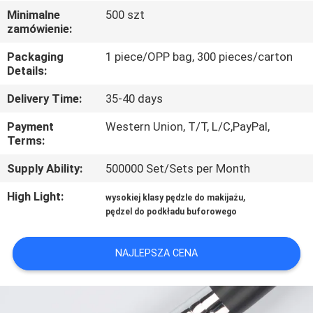
KONTROLA
Minimalne
500 szt
zamówienie:
JAKOŚCI
Packaging
1 piece/OPP bag, 300 pieces/carton
Details:
SITEMAP
Delivery Time:
35-40 days
PRIVACY
Payment
Western Union, T/T, L/C,PayPal,
Terms:
POLICY
Supply Ability:
500000 Set/Sets per Month
High Light:
,
wysokiej klasy pędzle do makijażu
pędzel do podkładu buforowego
NAJLEPSZA CENA