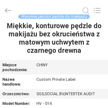
Changsha
Chanmy
Cosmetics
Co.,
Ltd.
Wysokiej jakości pędzle do makijażu
All
Rights
Miękkie, konturowe pędzle do
DOM
Reserved.
makijażu bez okrucieństwa z
PRODUKTY
matowym uchwytem z
czarnego drewna
O
NAS
Miejsce
CHINY
pochodzenia:
WYCIECZKA
Nazwa
Custom Private Label
handlowa:
PO
Orzecznictwo:
SGS,SOCIAL BV,INTERTEK AUDIT
FABRYCE
Model Number:
HV - 014