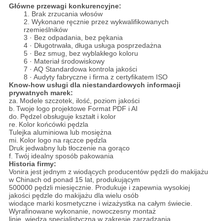
Główne przewagi konkurencyjne:
1. Brak zrzucania włosów
2. Wykonane ręcznie przez wykwalifikowanych
rzemieślników
3 · Bez odpadania, bez pękania
4 · Długotrwała, długa usługa posprzedażna
5 · Bez smug, bez wyblakłego koloru
6 · Materiał środowiskowy
7 · AQ Standardowa kontrola jakości
8 · Audyty fabryczne i firma z certyfikatem ISO
Know-how usługi dla niestandardowych informacji
prywatnych marek:
za.
Modele szczotek, ilość, poziom jakości
b.
Twoje logo projektowe Format PDF i AI
do.
Pędzel obsługuje kształt i kolor
re.
Kolor końcówki pędzla
Tulejka aluminiowa lub mosiężna
mi.
Kolor logo na rączce pędzla
Druk jedwabny lub tłoczenie na gorąco
f. Twój idealny sposób pakowania
Historia firmy:
Vonira jest jednym z wiodących producentów pędzli do makijażu
w Chinach od ponad 15 lat, produkującym
500000 pędzli miesięcznie. Produkuje i zapewnia wysokiej
jakości pędzle do makijażu dla wielu osób
wiodące marki kosmetyczne i wizażystka na całym świecie.
Wyrafinowane wykonanie, nowoczesny montaż
linie, wiedza specjalistyczna w zakresie zarządzania,