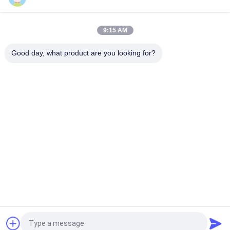
Vonira Beauty Duży wachlarz pędzli do makijażu koziego /
drewnianego uchwytu Pędzle do makijażu wysokiej klasy
9:15 AM
Ultra miękka kozia szczotka do makijażu z policzkiem z
czarnym drewnianym uchwytem
Good day, what product are you looking for?
popularne kategorie
Wszystko
Luksusowe Pędzle 
Wysokiej Jakości 
Do Makijażu
Pędzle Do Makijażu
Pędzle Do Makijażu 
Pędzle Do Makijażu 
Marki Własnej
Włosów Naturalnych
Pędzle Do Makijażu 
Profesjonalny 
Syntetycznego
Zestaw Pędzli Do 
Makijażu
Zestaw Pędzli Do 
Kolekcja Pędzli Do 
Makijażu Travel
Makijażu
Poprosić o wycenę