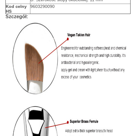
Kod celny
9603290090
HS
Szczegół: