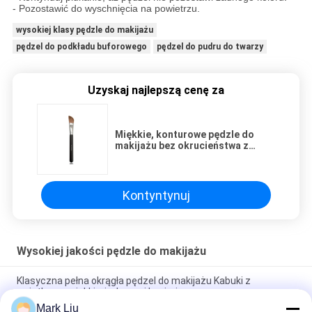
- Pozostawić do wyschnięcia na powietrzu.
wysokiej klasy pędzle do makijażu
pędzel do podkładu buforowego
pędzel do pudru do twarzy
Uzyskaj najlepszą cenę za
Miękkie, konturowe pędzle do
makijażu bez okrucieństwa z
matowym uchwytem z czarnego
drewna
Kontyntynuj
Wysokiej jakości pędzle do makijażu
Klasyczna pełna okrągła pędzel do makijażu Kabuki z
wyjątkowo miękkimi włosami kozimi
Mark Liu