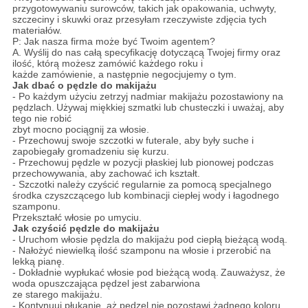
przygotowywaniu surowców, takich jak opakowania, uchwyty,
szczeciny i skuwki oraz przesyłam rzeczywiste zdjęcia tych
materiałów.
P: Jak nasza firma może być Twoim agentem?
A. Wyślij do nas całą specyfikację dotyczącą Twojej firmy oraz
ilość, którą możesz zamówić każdego roku i
każde zamówienie, a następnie negocjujemy o tym.
Jak dbać o pędzle do makijażu
- Po każdym użyciu zetrzyj nadmiar makijażu pozostawiony na
pędzlach.
Używaj miękkiej szmatki lub chusteczki i uważaj, aby
tego nie robić
zbyt mocno pociągnij za włosie.
- Przechowuj swoje szczotki w futerale, aby były suche i
zapobiegały gromadzeniu się kurzu.
- Przechowuj pędzle w pozycji płaskiej lub pionowej podczas
przechowywania, aby zachować ich kształt.
- Szczotki należy czyścić regularnie za pomocą specjalnego
środka czyszczącego lub kombinacji ciepłej wody i łagodnego
szamponu.
Przekształć włosie po umyciu.
Jak czyścić pędzle do makijażu
- Uruchom włosie pędzla do makijażu pod ciepłą bieżącą wodą.
- Nałożyć niewielką ilość szamponu na włosie i przerobić na
lekką pianę.
- Dokładnie wypłukać włosie pod bieżącą wodą.
Zauważysz, że
woda opuszczająca pędzel jest zabarwiona
ze starego makijażu.
- Kontynuuj płukanie, aż pędzel nie pozostawi żadnego koloru.