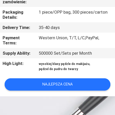
zamówienie:
KONTROLA
JAKOŚCI
Packaging
1 piece/OPP bag, 300 pieces/carton
Details:
SITEMAP
Delivery Time:
35-40 days
Payment
Western Union, T/T, L/C,PayPal,
Terms:
PRIVACY
POLICY
Supply Ability:
500000 Set/Sets per Month
High Light:
,
wysokiej klasy pędzle do makijażu
pędzel do pudru do twarzy
NAJLEPSZA CENA