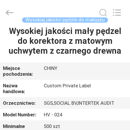
Changsha
Chanmy
Cosmetics
Co.,
Ltd.
Wysokiej jakości pędzle do makijażu
All
Rights
Wysokiej jakości mały pędzel
DOM
Reserved.
do korektora z matowym
PRODUKTY
uchwytem z czarnego drewna
O
Miejsce
CHINY
pochodzenia:
NAS
Nazwa
Custom Private Label
handlowa:
WYCIECZKA
Orzecznictwo:
SGS,SOCIAL BV,INTERTEK AUDIT
PO
FABRYCE
Model Number:
HV - 024
Minimalne
500 szt