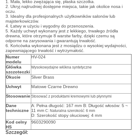
1.
Mała, lekko zwężająca się, płaska szczotka.
2.
Ukryj najtrudniej dostępne miejsca, takie jak okolice nosa i
oczu.
3. Idealny dla profesjonalnych użytkowników salonów lub
majsterkowiczów.
4. Łatwy w użyciu i wygodny do przenoszenia.
5.
Każdy uchwyt wykonany jest z lekkiego, trwałego źródła
drewna, które otrzymuje 8 warstw farby, dzięki czemu są
odporne na zarysowania i gwarantują trwałość.
6. Końcówka wykonana jest z mosiądzu o wysokiej wydajności,
zapewniającego trwałość i wytrzymałość.
Numer
HV-024
modelu
Główka
Wysokowydajne włókna syntetyczne
szczoteczki
Okucie
Sliver Brass
Uchwyt
Matowe Czarne Drewno
Stosowanie
Stosować z produktami kremowymi lub płynnymi
Dane
A: Pełna długość: 167 mm B: Długość włosów: 5 ~
techniczne
11 mm
C: Naturalna szerokość: 6 mm
D: Szerokość stopy okuciowej: 4 mm
Kod celny
9603290090
HS
Szczegół: