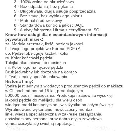
3 · 100% wolne od okrucieństwa
4 · Bez odpadania, bez pękania
5 · Długotrwała, długa usługa posprzedażna
6 · Bez smug, bez wyblakłego koloru
7 · Materiał środowiskowy
8 · Standardowa kontrola jakości AQL
9 · Audyty fabryczne i firma z certyfikatem ISO
Know-how usługi dla niestandardowych informacji
prywatnych marek:
za.
Modele szczotek, ilość, poziom jakości
b.
Twoje logo projektowe Format PDF i AI
do.
Pędzel obsługuje kształt i kolor
re.
Kolor końcówki pędzla
Tulejka aluminiowa lub mosiężna
mi.
Kolor logo na rączce pędzla
Druk jedwabny lub tłoczenie na gorąco
f. Twój idealny sposób pakowania
Historia firmy:
Vonira jest jednym z wiodących producentów pędzli do makijażu
w Chinach od ponad 15 lat, produkującym
500000 pędzli miesięcznie. Produkuje i zapewnia wysokiej
jakości pędzle do makijażu dla wielu osób
wiodące marki kosmetyczne i wizażystka na całym świecie.
Wyrafinowane wykonanie, nowoczesny montaż
linie, wiedza specjalistyczna w zakresie zarządzania,
doświadczony personel oraz dobra etyka zawodowa
vonira cieszyła się świetną reputacją!