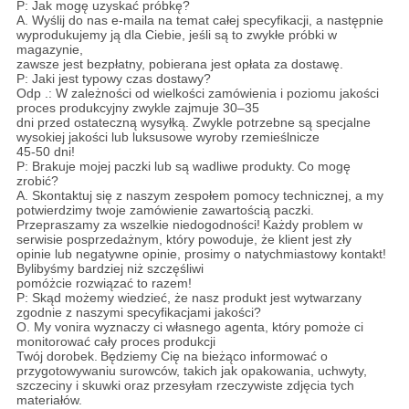
P: Jak mogę uzyskać próbkę?
A. Wyślij do nas e-maila na temat całej specyfikacji, a następnie
wyprodukujemy ją dla Ciebie, jeśli są to zwykłe próbki w
magazynie,
zawsze jest bezpłatny, pobierana jest opłata za dostawę.
P: Jaki jest typowy czas dostawy?
Odp .: W zależności od wielkości zamówienia i poziomu jakości
proces produkcyjny zwykle zajmuje 30–35
dni przed ostateczną wysyłką. Zwykle potrzebne są specjalne
wysokiej jakości lub luksusowe wyroby rzemieślnicze
45-50 dni!
P: Brakuje mojej paczki lub są wadliwe produkty.
Co mogę
zrobić?
A. Skontaktuj się z naszym zespołem pomocy technicznej, a my
potwierdzimy twoje zamówienie zawartością paczki.
Przepraszamy za wszelkie niedogodności!
Każdy problem w
serwisie posprzedażnym, który powoduje, że klient jest zły
opinie lub negatywne opinie,
prosimy o natychmiastowy kontakt!
Bylibyśmy bardziej niż szczęśliwi
pomóżcie rozwiązać to razem!
P: Skąd możemy wiedzieć, że nasz produkt jest wytwarzany
zgodnie z naszymi specyfikacjami jakości?
O. My vonira wyznaczy ci własnego agenta, który pomoże ci
monitorować cały proces produkcji
Twój dorobek.
Będziemy Cię na bieżąco informować o
przygotowywaniu surowców, takich jak opakowania, uchwyty,
szczeciny i skuwki oraz przesyłam rzeczywiste zdjęcia tych
materiałów.