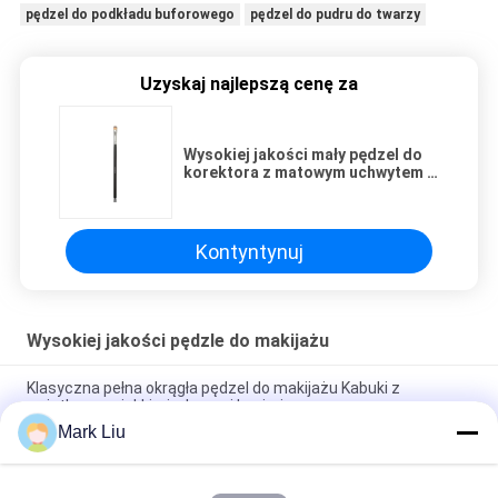
pędzel do podkładu buforowego
pędzel do pudru do twarzy
Uzyskaj najlepszą cenę za
Wysokiej jakości mały pędzel do
korektora z matowym uchwytem z
czarnego drewna
Kontyntynuj
Wysokiej jakości pędzle do makijażu
Klasyczna pełna okrągła pędzel do makijażu Kabuki z
wyjątkowo miękkimi włosami kozimi
Mark Liu
Vonira Beauty Duży wachlarz pędzli do makijażu koziego /
drewnianego uchwytu Pędzle do makijażu wysokiej klasy