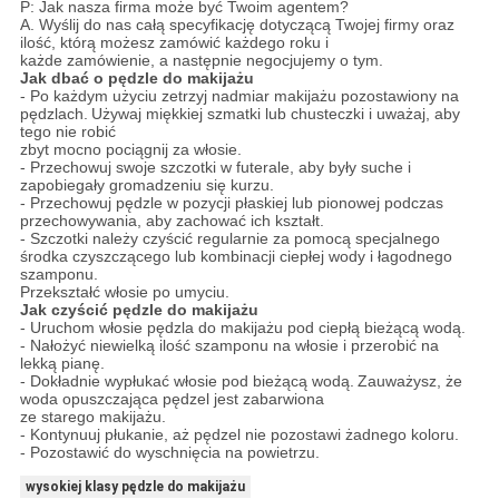
P: Jak nasza firma może być Twoim agentem?
A. Wyślij do nas całą specyfikację dotyczącą Twojej firmy oraz
ilość, którą możesz zamówić każdego roku i
każde zamówienie, a następnie negocjujemy o tym.
Jak dbać o pędzle do makijażu
- Po każdym użyciu zetrzyj nadmiar makijażu pozostawiony na
pędzlach.
Używaj miękkiej szmatki lub chusteczki i uważaj, aby
tego nie robić
zbyt mocno pociągnij za włosie.
- Przechowuj swoje szczotki w futerale, aby były suche i
zapobiegały gromadzeniu się kurzu.
- Przechowuj pędzle w pozycji płaskiej lub pionowej podczas
przechowywania, aby zachować ich kształt.
- Szczotki należy czyścić regularnie za pomocą specjalnego
środka czyszczącego lub kombinacji ciepłej wody i łagodnego
szamponu.
Przekształć włosie po umyciu.
Jak czyścić pędzle do makijażu
- Uruchom włosie pędzla do makijażu pod ciepłą bieżącą wodą.
- Nałożyć niewielką ilość szamponu na włosie i przerobić na
lekką pianę.
- Dokładnie wypłukać włosie pod bieżącą wodą.
Zauważysz, że
woda opuszczająca pędzel jest zabarwiona
ze starego makijażu.
- Kontynuuj płukanie, aż pędzel nie pozostawi żadnego koloru.
- Pozostawić do wyschnięcia na powietrzu.
wysokiej klasy pędzle do makijażu