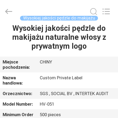
Changsha
Chanmy
Cosmetics
Co.,
Ltd.
Wysokiej jakości pędzle do makijażu
All
Rights
Wysokiej jakości pędzle do
DOM
Reserved.
makijażu naturalne włosy z
PRODUKTY
prywatnym logo
O
Miejsce
CHINY
pochodzenia:
NAS
Nazwa
Custom Private Label
handlowa:
WYCIECZKA
Orzecznictwo:
SGS , SOCIAL BV , INTERTEK AUDIT
PO
FABRYCE
Model Number:
HV-051
Minimum Order
500 pieces