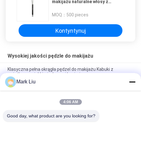
makijażu naturalne włosy z
prywatnym logo
MOQ：
500 pieces
Kontyntynuj
Wysokiej jakości pędzle do makijażu
Klasyczna pełna okrągła pędzel do makijażu Kabuki z
wyjątkowo miękkimi włosami kozimi
Mark Liu
Vonira Beauty Duży wachlarz pędzli do makijażu koziego /
drewnianego uchwytu Pędzle do makijażu wysokiej klasy
4:06 AM
Ultra miękka kozia szczotka do makijażu z policzkiem z
czarnym drewnianym uchwytem
Good day, what product are you looking for?
popularne kategorie
Wszystko