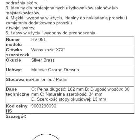
podrażnia skóry.
3. Idealny dla profesjonalnych użytkowników salonów lub
majsterkowiczów.
4. Miękki i wygodny w użyciu, idealny do nakładania proszku i
zamiatania dodatkowego proszku
z twojej twarzy.
5. Łatwy w użyciu i wygodny do przenoszenia.
Numer
HV-051
modelu
Główka
Włosy kozie XGF
szczoteczki
Okucie
Sliver Brass
Uchwyt
Matowe Czarne Drewno
Stosowanie
Rumieniec / Puder
Dane
O: Pełna długość: 182 mm B: Długość włosów: 36
techniczne
mm C: Naturalna szerokość: 34 mm
D: Szerokość stopy okuciowej: 13 mm
Kod celny
9603290090
HS
Szczegół: