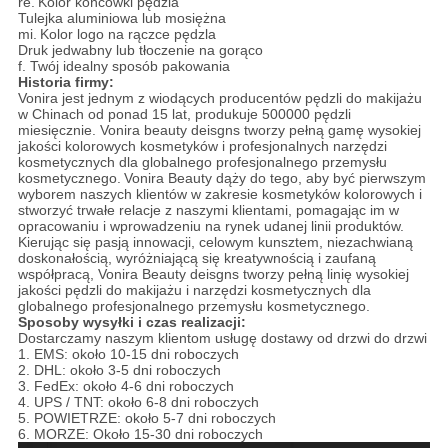
re.
Kolor końcówki pędzla
Tulejka aluminiowa lub mosiężna
mi.
Kolor logo na rączce pędzla
Druk jedwabny lub tłoczenie na gorąco
f. Twój idealny sposób pakowania
Historia firmy:
Vonira jest jednym z wiodących producentów pędzli do makijażu
w Chinach od ponad 15 lat, produkuje 500000 pędzli
miesięcznie. Vonira beauty deisgns tworzy pełną gamę wysokiej
jakości kolorowych kosmetyków i profesjonalnych narzędzi
kosmetycznych dla globalnego profesjonalnego przemysłu
kosmetycznego.
Vonira Beauty dąży do tego, aby być pierwszym
wyborem naszych klientów w zakresie kosmetyków kolorowych i
stworzyć trwałe relacje z naszymi klientami, pomagając im w
opracowaniu i wprowadzeniu na rynek udanej linii produktów.
Kierując się pasją innowacji, celowym kunsztem, niezachwianą
doskonałością, wyróżniającą się kreatywnością i zaufaną
współpracą, Vonira Beauty deisgns tworzy pełną linię wysokiej
jakości pędzli do makijażu i narzędzi kosmetycznych dla
globalnego profesjonalnego przemysłu kosmetycznego.
Sposoby wysyłki i czas realizacji:
Dostarczamy naszym klientom usługę dostawy od drzwi do drzwi
1. EMS: około 10-15 dni roboczych
2. DHL: około 3-5 dni roboczych
3. FedEx: około 4-6 dni roboczych
4. UPS / TNT: około 6-8 dni roboczych
5. POWIETRZE: około 5-7 dni roboczych
6. MORZE: Około 15-30 dni roboczych