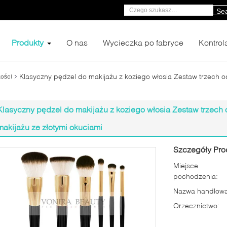
Se
Produkty
O nas
Wycieczka po fabryce
Kontrol
Klasyczny pędzel do makijażu z koziego włosia Zestaw trzech o
kości
Klasyczny pędzel do makijażu z koziego włosia Zestaw trzech 
makijażu ze złotymi okuciami
Szczegóły Pro
Miejsce
pochodzenia:
Nazwa handlowa
Orzecznictwo: