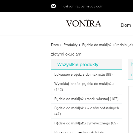
info@voniracosmetics.com
Dom
Dom
Produkty
Pędzle do makijażu średniej ja
złotymi okuciami
Wszystkie produkty
Luksusowe pędzle do makijażu
(99)
Wysokiej jakości pędzle do makijażu
(142)
Pędzle do makijażu marki własnej
(167)
Pędzle do makijażu włosów naturalnych
(47)
Pędzle do makijażu syntetycznego
(89)
Profesjonalny zestaw pędzli do