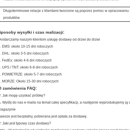
Długoterminowe relacje z klientami tworzone są poprzez pomoc w opracowaniu 
produktów.
Sposoby wysyłki i czas realizacji:
ostarczamy naszym klientom usługę dostawy od drzwi do drzwi
. EMS: około 10-15 dni roboczych
. DHL: około 3-5 dni roboczych
. FedEx: około 4-6 dni roboczych
. UPS / TNT: około 6-8 dni roboczych
. POWIETRZE: około 5-7 dni roboczych
. MORZE: Około 15-30 dni roboczych
O zamówienia FAQ:
: Jak mogę uzyskać próbkę?
. Wyślij do nas e-maila na temat całej specyfikacji, a następnie wyprodukujemy ją d
magazynie
awsze jest bezpłatny, pobierana jest opłata za dostawę.
: Jaki jest typowy czas dostawy?