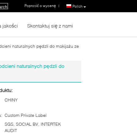
Poprosić o wycenę
|
Polish
arch
a jakości
Skontaktuj się z nami
dcieni naturalnych pędzli do makijażu ze
odcieni naturalnych pędzli do
duktu:
CHINY
:
Custom Private Label
SGS, SOCIAL BV, INTERTEK
AUDIT