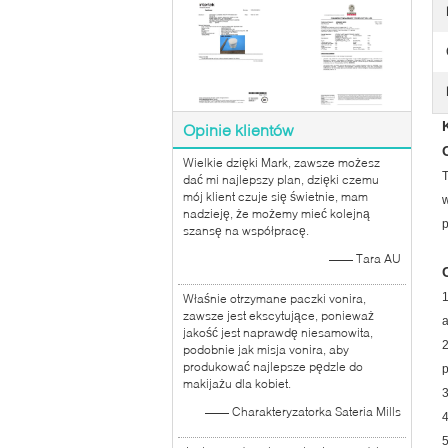
Opinie klientów
Wielkie dzięki Mark, zawsze możesz
T
dać mi najlepszy plan, dzięki czemu
mój klient czuje się świetnie, mam
w
nadzieję, że możemy mieć kolejną
p
szansę na współpracę.
—— Tara AU
1
Właśnie otrzymane paczki vonira,
zawsze jest ekscytujące, ponieważ
a
jakość jest naprawdę niesamowita,
2
podobnie jak misja vonira, aby
produkować najlepsze pędzle do
p
makijażu dla kobiet.
3
—— Charakteryzatorka Sateria Mills
4
5