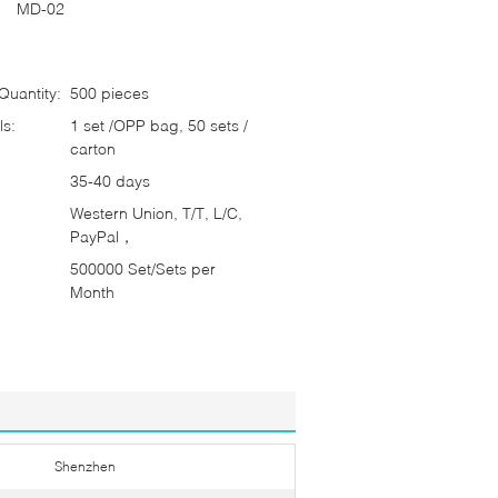
MD-02
uantity:
500 pieces
ls:
1 set /OPP bag, 50 sets /
carton
35-40 days
Western Union, T/T, L/C,
PayPal，
500000 Set/Sets per
Month
Shenzhen