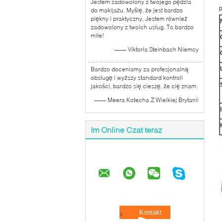
Jestem zadowolony z twojego pędzla
p
do makijażu. Myślę, że jest bardzo
piękny i praktyczny. Jestem również
zadowolony z twoich usług. To bardzo
miłe!
—— Viktoria Steinbach Niemcy
Bardzo doceniamy za profesjonalną
obsługę i wyższy standard kontroli
jakości, bardzo się cieszę, że cię znam.
—— Meera Kotecha Z Wielkiej Brytanii
Im Online Czat teraz