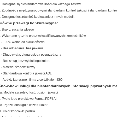
. Dostępne są niestandardowe ilości dla każdego zestawu.
. Zgodność z międzynarodowymi standardami kontroli jakości i standardami kontrol
. Dostępne jest również kopiowanie z innych modeli.
Główne przewagi konkurencyjne:
. Brak zrzucania włosów
. Wykonane ręcznie przez wykwalifikowanych rzemieślników
 · 100% wolne od okrucieństwa
 · Bez odpadania, bez pękania
 · Długotrwała, długa usługa posprzedażna
 · Bez smug, bez wyblakłego koloru
 · Materiał środowiskowy
 · Standardowa kontrola jakości AQL
 · Audyty fabryczne i firma z certyfikatem ISO
Know-how usługi dla niestandardowych informacji prywatnych ma
a.
Modele szczotek, ilość, poziom jakości
.
Twoje logo projektowe Format PDF i AI
o.
Pędzel obsługuje kształt i kolor
e.
Kolor końcówki pędzla