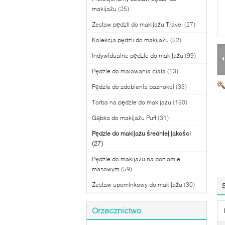
makijażu
(25)
Zestaw pędzli do makijażu Travel
(27)
Kolekcja pędzli do makijażu
(52)
Indywidualne pędzle do makijażu
(99)
Pędzle do malowania ciała
(23)
Pędzle do zdobienia paznokci
(33)
Torba na pędzle do makijażu
(150)
Gąbka do makijażu Puff
(31)
Pędzle do makijażu średniej jakości
(27)
Pędzle do makijażu na poziomie
masowym
(59)
Zestaw upominkowy do makijażu
(30)
Orzecznictwo