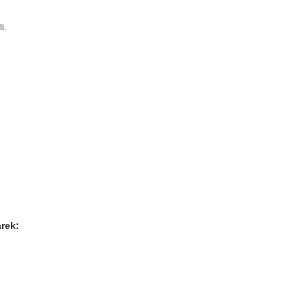
i.
rek: