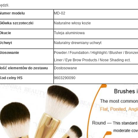
ędzli.
Numer modelu
MD-02
Główka szczoteczki
Naturalne włosy kozie
Okucie
Tuleja aluminiowa
Uchwyt
Naturalny drewniany uchwyt
Stosowanie
Powder / Foundation / Highlight / Blusher / Bronz
Liner / Eye Brow Products / Nose Shading ect.
Ilość elementów do zestawu
Dostosowane
Kod celny HS
9603290090