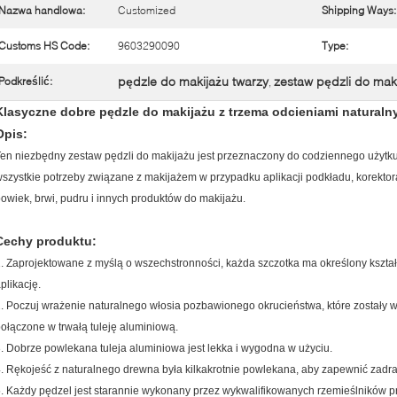
Nazwa handlowa:
Customized
Shipping Ways:
Customs HS Code:
9603290090
Type:
pędzle do makijażu twarzy
zestaw pędzli do mak
Podkreślić:
,
Klasyczne dobre pędzle do makijażu z trzema odcieniami natural
Opis:
en niezbędny zestaw pędzli do makijażu jest przeznaczony do codziennego użytku 
szystkie potrzeby związane z makijażem w przypadku aplikacji podkładu, korektora,
owiek, brwi, pudru i innych produktów do makijażu.
Cechy produktu:
. Zaprojektowane z myślą o wszechstronności, każda szczotka ma określony kszta
plikację.
. Poczuj wrażenie naturalnego włosia pozbawionego okrucieństwa, które zostały w
ołączone w trwałą tuleję aluminiową.
. Dobrze powlekana tuleja aluminiowa jest lekka i wygodna w użyciu.
. Rękojeść z naturalnego drewna była kilkakrotnie powlekana, aby zapewnić zadr
. Każdy pędzel jest starannie wykonany przez wykwalifikowanych rzemieślników 