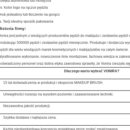
ulejka aluminiowa lub mosiężna
i.
Kolor logo na rączce pędzla
ruk jedwabny lub tłoczenie na gorąco
a.
Twój idealny sposób pakowania
Historia firmy:
onira jest jednym z wiodących producentów pędzli do makijażu i zestawów pędzli 
rodukując 500000 pędzli i zestawów pędzli miesięcznie. Produkuje i dostarcza wys
ędzli dla wielu wiodących marek kosmetycznych i makijażystów na całym świecie.
yrafinowane wykonanie, nowoczesne linie montażowe, fachowa wiedza w zakresi
oświadczony personel oraz dobra etyka zawodowa sprawiły, że Vonira cieszyła się
Dlaczego warto wybrać VONIRA?
15 lat doświadczenia w produkcji i eksporcie MAKEUP BRUSH.
Umiejętności rozwoju na wysokim poziomie i zaawansowane techniki.
Niezawodna jakość produkcji.
Szybka dostawa i najlepsza cena.
Każda niestandardowa koncepcja projektowa może zostać zrealizowana.