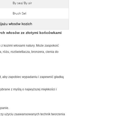
By sea/ By air
Brush Set
ijażu włosów kozich
nych włosów ze złotymi końcówkami
z kozimi włosami natury.
Może zaspokoić
 różu, rozświetlacza, bronzera, cienia do
łt, aby zapobiec wypadaniu i zapewnić gładką
ybrane z myślą o najwyższej miękkości i
apanie.
przy użyciu zaawansowanych technik tworzenia