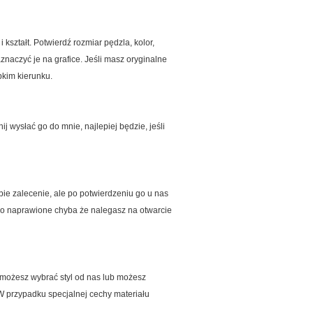
 kształt.
Potwierdź rozmiar pędzla, kolor,
naczyć je na grafice. Jeśli masz oryginalne
bkim kierunku.
j wysłać go do mnie, najlepiej będzie, jeśli
bie zalecenie, ale po potwierdzeniu go u nas
ało naprawione chyba że nalegasz na otwarcie
k, możesz wybrać styl od nas lub możesz
W przypadku specjalnej cechy materiału