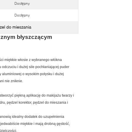
Dostępny
Dostępny
zel do mieszania
ycznym błyszczącym
ości miękkie włosie z wybranego włókna
 odczuciu i dużej sile pochłaniającej puder
ry aluminiowej o wysokim połysku i dużej
ni nie zniknie.
stworzyć piękną aplikację do makijażu twarzy i
ru, pędzel korektor, pędzel do mieszania i
stanowią idealny dodatek do uzupełnienia
 jedwabiście miękkie i mają drobną gęstość,
zielczości.