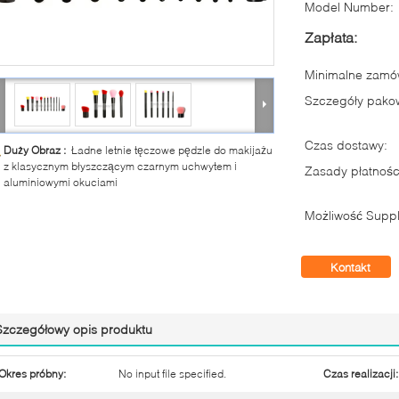
Model Number:
Zapłata:
Minimalne zamów
Szczegóły pako
Czas dostawy:
Duży Obraz :
Ładne letnie tęczowe pędzle do makijażu
z klasycznym błyszczącym czarnym uchwytem i
Zasady płatnośc
aluminiowymi okuciami
Możliwość Suppl
Kontakt
Szczegółowy opis produktu
Okres próbny:
No input file specified.
Czas realizacji: