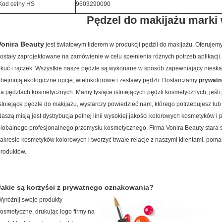
Kod celny HS
9603290090
Pędzel do makijażu marki 
Vonira Beauty
jest światowym liderem w produkcji pędzli do makijażu.
Oferujemy
ostały zaprojektowane na zamówienie w celu spełnienia różnych potrzeb aplikacji.
kuć i rączek.
Wszystkie nasze pędzle są wykonane w sposób zapewniający nieskaz
bejmują ekologiczne opcje, wielokolorowe i zestawy pędzli. Dostarczamy
prywatn
a pędzlach kosmetycznych. Mamy tysiące istniejących pędzli kosmetycznych, jeśli
stniejące pędzle do makijażu, wystarczy powiedzieć nam, którego potrzebujesz lub
aszą misją jest dystrybucja pełnej linii wysokiej jakości kolorowych kosmetyków 
lobalnego profesjonalnego przemysłu kosmetycznego. Firma
Vonira
Beauty
stara
akresie kosmetyków kolorowych i tworzyć trwałe relacje z naszymi klientami, poma
roduktów.
Jakie są korzyści z prywatnego oznakowania?
yróżnij swoje produkty
osmetyczne, drukując logo firmy na