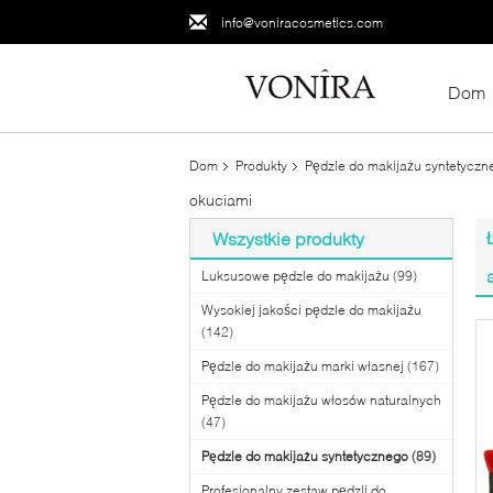
info@voniracosmetics.com
Dom
Dom
Produkty
Pędzle do makijażu syntetyczn
okuciami
Wszystkie produkty
Luksusowe pędzle do makijażu
(99)
Wysokiej jakości pędzle do makijażu
(142)
Pędzle do makijażu marki własnej
(167)
Pędzle do makijażu włosów naturalnych
(47)
Pędzle do makijażu syntetycznego
(89)
Profesjonalny zestaw pędzli do