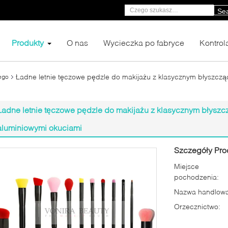
Se
Produkty
O nas
Wycieczka po fabryce
Kontrol
Ładne letnie tęczowe pędzle do makijażu z klasycznym błyszcz
ego
Ładne letnie tęczowe pędzle do makijażu z klasycznym błysz
aluminiowymi okuciami
Szczegóły Pro
Miejsce
pochodzenia:
Nazwa handlowa
Orzecznictwo: