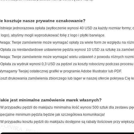
Ile kosztuje nasze prywatne oznakowanie?
 Istnieje jednorazowa opłata (wytłoczenie wynosi 40 USD za każdy rozmiar formy;
 logo), abyśmy mogli wyprodukować folię z logo i płytki barwiące.
waga: Twoje zamówienie może wymagać opłaty za wiele form ze względu na róż
 Opłata za niestandardowe ustawienie pędzla wynosi 10 USD za sztukę za zamówie
Uwaga: Twoje zamówienie może wymagać wielu ustawień z powodu różnych rozm
 Opłata za wydruk wynosi 0,3 USD za pędzel za koszty robocizny podczas procesu
ymagamy Twojej ostatecznej grafiki w programie Adobe Illustrator lub PDF.
oszt drukowania zamówienia zbiorczego lub lager w naszej ofercie pokrywa Cię k
Jakie jest minimalne zamówienie marek własnych?
 W przypadku pędzli do makijażu minimalna ilość wynosi 500 sztuk dla zestawu pęd
pecjalne minimum pędzla będzie jak szczegółowa komunikacja!
 W przypadku kosztu pędzli do makijażu dostępne są rabaty ilościowe przy więks