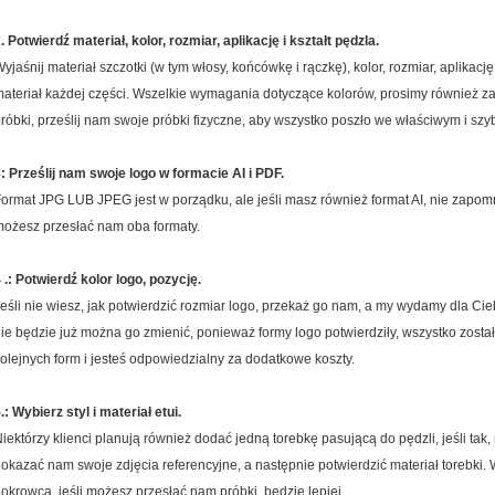
. Potwierdź materiał, kolor, rozmiar, aplikację i kształt pędzla.
yjaśnij materiał szczotki (w tym włosy, końcówkę i rączkę), kolor, rozmiar, aplikację i
ateriał każdej części.
Wszelkie wymagania dotyczące kolorów, prosimy również zaz
róbki, prześlij nam swoje próbki fizyczne, aby wszystko poszło we właściwym i szy
: Prześlij nam swoje logo w formacie AI i PDF.
ormat JPG LUB JPEG jest w porządku, ale jeśli masz również format AI, nie zapomni
ożesz przesłać nam oba formaty.
 .: Potwierdź kolor logo, pozycję.
eśli nie wiesz, jak potwierdzić rozmiar logo, przekaż go nam, a my wydamy dla Cie
ie będzie już można go zmienić, ponieważ formy logo potwierdziły, wszystko zost
olejnych form i jesteś odpowiedzialny za dodatkowe koszty.
.: Wybierz styl i materiał etui.
iektórzy klienci planują również dodać jedną torebkę pasującą do pędzli, jeśli ta
okazać nam swoje zdjęcia referencyjne, a następnie potwierdzić materiał torebki.
okrowca, jeśli możesz przesłać nam próbki, będzie lepiej.