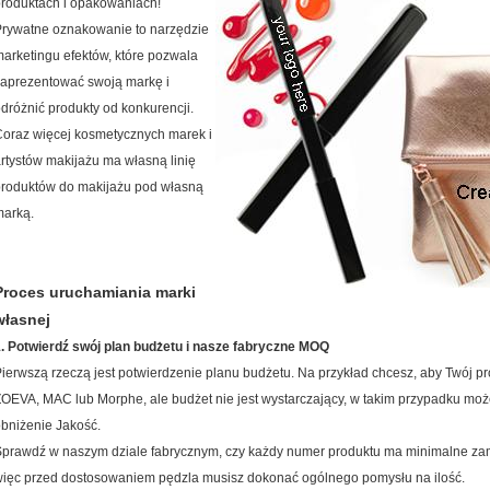
roduktach i opakowaniach!
rywatne oznakowanie to narzędzie
arketingu efektów, które pozwala
aprezentować swoją markę i
dróżnić produkty od konkurencji.
oraz więcej kosmetycznych marek i
rtystów makijażu ma własną linię
roduktów do makijażu pod własną
marką.
Proces uruchamiania marki
własnej
. Potwierdź swój plan budżetu i nasze fabryczne MOQ
ierwszą rzeczą jest potwierdzenie planu budżetu. Na przykład chcesz, aby Twój pro
OEVA, MAC lub Morphe, ale budżet nie jest wystarczający, w takim przypadku mo
bniżenie Jakość.
prawdź w naszym dziale fabrycznym, czy każdy numer produktu ma minimalne za
ięc przed dostosowaniem pędzla musisz dokonać ogólnego pomysłu na ilość.