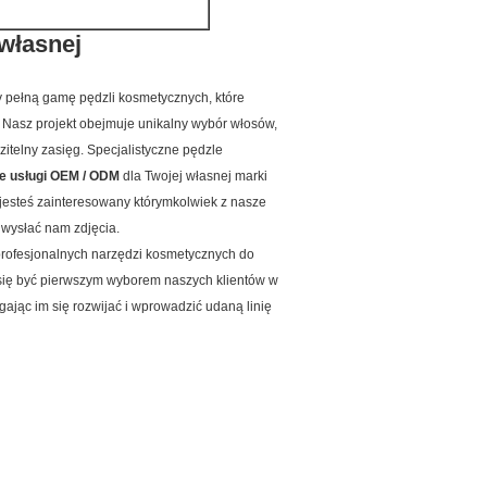
własnej
 pełną gamę pędzli kosmetycznych, które
Nasz projekt obejmuje unikalny wybór włosów,
itelny zasięg.
Specjalistyczne pędzle
e usługi OEM / ODM
dla Twojej własnej marki
 jesteś zainteresowany którymkolwiek z nasze
 wysłać nam zdjęcia.
i profesjonalnych narzędzi kosmetycznych do
 się być pierwszym wyborem naszych klientów w
gając im się rozwijać i wprowadzić udaną linię