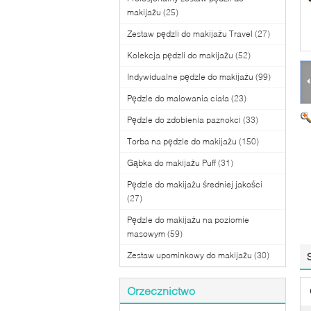
makijażu
(25)
Zestaw pędzli do makijażu Travel
(27)
Kolekcja pędzli do makijażu
(52)
Indywidualne pędzle do makijażu
(99)
Pędzle do malowania ciała
(23)
Pędzle do zdobienia paznokci
(33)
Torba na pędzle do makijażu
(150)
Gąbka do makijażu Puff
(31)
Pędzle do makijażu średniej jakości
(27)
Pędzle do makijażu na poziomie
masowym
(59)
Zestaw upominkowy do makijażu
(30)
Orzecznictwo