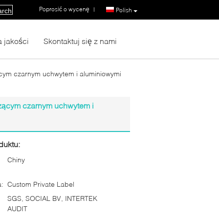
Poprosić o wycenę
|
Polish
arch
a jakości
Skontaktuj się z nami
ącym czarnym uchwytem i aluminiowymi
czącym czarnym uchwytem i
duktu:
Chiny
:
Custom Private Label
SGS, SOCIAL BV, INTERTEK
AUDIT