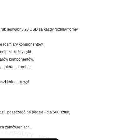
 druk jedwabny 20 USD za każdy rozmiar formy
ne rozmiary komponentów.
nie za każdy cykl.
iarów komponentów.
 pobierania próbek
oszt jednostkowy!
zli, poszczególne pędzle - dla 500 sztuk.
zych zamówieniach.