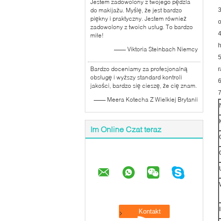
Jestem zadowolony z twojego pędzla
do makijażu. Myślę, że jest bardzo
3
piękny i praktyczny. Jestem również
o
zadowolony z twoich usług. To bardzo
4
miłe!
h
—— Viktoria Steinbach Niemcy
5
Bardzo doceniamy za profesjonalną
r
obsługę i wyższy standard kontroli
6
jakości, bardzo się cieszę, że cię znam.
7
—— Meera Kotecha Z Wielkiej Brytanii
Im Online Czat teraz