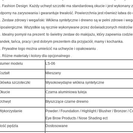
. Fashion Design: Każdy uchwyt szczotki ma standardową okucie i jest wykonany z 
dporny na zarysowania i gwarantuje trwałość. Powierzchnia jest również łatwa do
. Zestaw zdrowy i wegański: Włókna syntetyczne i drewno są w pełni zdrowe i weg
ipoalergiczne. Wszystkie są ręcznie wykonywane przez doświadczonych mistrzów
. Idealny pomysł na prezent: to świetny zestaw do makijażu, który zapewnia codz
andek, tańca, pracy i jest dobrym prezentem dla przyjaciół, mamy i kochanka.
.
.
Prywatne logo można umieścić na uchwycie i opakowaniu
.
.
Różne materiały i kolory dla opcjonalnego
Numer modelu
LS-06
Kształt
Mieszany
Główka szczoteczki
Wysokowydajne włókna syntetyczne
Okucie
Czarna aluminiowa tuleja
Uchwyt
Błyszczące czarne drewno
Wykorzystanie
Powder / Foundation / Highlight / Blusher / Bronzer / 
Eye Brow Products / Nose Shading ect
Ilość pędzla
Dostosowane