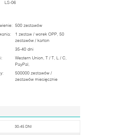
LS-06
ienie:
500 zestawów
wania:
1 zestaw / worek OPP, 50
zestawów / karton
35-40 dni
i:
Western Union, T / T, L / C,
PayPal,
y:
500000 zestawów /
zestawów miesięcznie
30-45 DNI