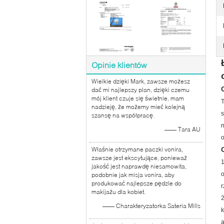
Opinie klientów
Wielkie dzięki Mark, zawsze możesz
dać mi najlepszy plan, dzięki czemu
mój klient czuje się świetnie, mam
T
nadzieję, że możemy mieć kolejną
s
szansę na współpracę.
n
—— Tara AU
o
Właśnie otrzymane paczki vonira,
zawsze jest ekscytujące, ponieważ
1
jakość jest naprawdę niesamowita,
o
podobnie jak misja vonira, aby
produkować najlepsze pędzle do
r
makijażu dla kobiet.
2
—— Charakteryzatorka Sateria Mills
k
a