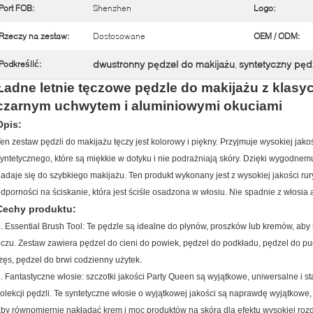
Port FOB:
Shenzhen
Logo:
Rzeczy na zestaw:
Dostosowane
OEM / ODM:
dwustronny pędzel do makijażu
syntetyczny pęd
Podkreślić:
,
Ładne letnie tęczowe pędzle do makijażu z klas
czarnym uchwytem i aluminiowymi okuciami
Opis:
en zestaw pędzli do makijażu tęczy jest kolorowy i piękny. Przyjmuje wysokiej jak
yntetycznego, które są miękkie w dotyku i nie podrażniają skóry. Dzięki wygodnemu
adaje się do szybkiego makijażu. Ten produkt wykonany jest z wysokiej jakości ru
dporności na ściskanie, która jest ściśle osadzona w włosiu.
Nie spadnie z włosia a
Cechy produktu:
. Essential Brush Tool: Te pędzle są idealne do płynów, proszków lub kremów, aby 
czu. Zestaw zawiera pędzel do cieni do powiek, pędzel do podkładu, pędzel do pud
zęs, pędzel do brwi codzienny użytek.
. Fantastyczne włosie: szczotki jakości Party Queen są wyjątkowe, uniwersalne i 
olekcji pędzli. Te syntetyczne włosie o wyjątkowej jakości są naprawdę wyjątkowe,
by równomiernie nakładać krem ​​i moc produktów na skóra dla efektu wysokiej rozd