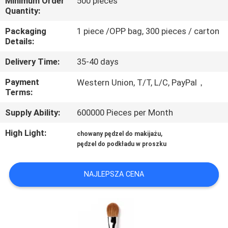
Minimum Order
500 pieces
KONTROLA
Quantity:
JAKOŚCI
Packaging
1 piece /OPP bag, 300 pieces / carton
Details:
SITEMAP
Delivery Time:
35-40 days
Payment
Western Union, T/T, L/C, PayPal，
PRIVACY
Terms:
POLICY
Supply Ability:
600000 Pieces per Month
High Light:
,
chowany pędzel do makijażu
pędzel do podkładu w proszku
NAJLEPSZA CENA