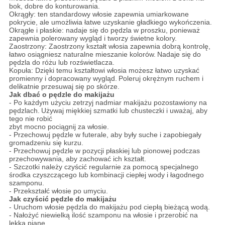
bok, dobre do konturowania.
Okrągły: ten standardowy włosie zapewnia umiarkowane
pokrycie, ale umożliwia łatwe uzyskanie gładkiego wykończenia.
Okrągłe i płaskie: nadaje się do pędzla w proszku, ponieważ
zapewnia polerowany wygląd i tworzy świetne kolory.
Zaostrzony: Zaostrzony kształt włosia zapewnia dobrą kontrolę,
łatwo osiągniesz naturalne mieszanie kolorów.
Nadaje się do
pędzla do różu lub rozświetlacza.
Kopuła: Dzięki temu kształtowi włosia możesz łatwo uzyskać
promienny i dopracowany wygląd.
Poleruj okrężnym ruchem i
delikatnie przesuwaj się po skórze.
Jak dbać o pędzle do makijażu
- Po każdym użyciu zetrzyj nadmiar makijażu pozostawiony na
pędzlach.
Używaj miękkiej szmatki lub chusteczki i uważaj, aby
tego nie robić
zbyt mocno pociągnij za włosie.
- Przechowuj pędzle w futerale, aby były suche i zapobiegały
gromadzeniu się kurzu.
- Przechowuj pędzle w pozycji płaskiej lub pionowej podczas
przechowywania, aby zachować ich kształt.
- Szczotki należy czyścić regularnie za pomocą specjalnego
środka czyszczącego lub kombinacji ciepłej wody i łagodnego
szamponu.
- Przekształć włosie po umyciu.
Jak czyścić pędzle do makijażu
- Uruchom włosie pędzla do makijażu pod ciepłą bieżącą wodą.
- Nałożyć niewielką ilość szamponu na włosie i przerobić na
lekką pianę.