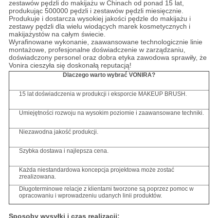
zestawów pędzli do makijażu w Chinach od ponad 15 lat,
produkując 500000 pędzli i zestawów pędzli miesięcznie.
Produkuje i dostarcza wysokiej jakości pędzle do makijażu i
zestawy pędzli dla wielu wiodących marek kosmetycznych i
makijażystów na całym świecie.
Wyrafinowane wykonanie, zaawansowane technologicznie linie
montażowe, profesjonalne doświadczenie w zarządzaniu,
doświadczony personel oraz dobra etyka zawodowa sprawiły, że
Vonira cieszyła się doskonałą reputacją!
Dlaczego warto wybrać VONIRA?
15 lat doświadczenia w produkcji i eksporcie MAKEUP BRUSH.
Umiejętności rozwoju na wysokim poziomie i zaawansowane techniki.
Niezawodna jakość produkcji.
Szybka dostawa i najlepsza cena.
Każda niestandardowa koncepcja projektowa może zostać
zrealizowana.
Długoterminowe relacje z klientami tworzone są poprzez pomoc w
opracowaniu i wprowadzeniu udanych linii produktów.
Sposoby wysyłki i czas realizacji: