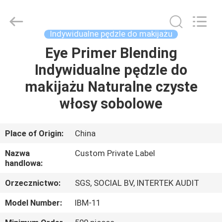
Changsha
Chanmy
Cosmetics
Co.,
Ltd.
Indywidualne pędzle do makijażu
All
Rights
Eye Primer Blending
DOM
Reserved.
Indywidualne pędzle do
PRODUKTY
makijażu Naturalne czyste
włosy sobolowe
O
NAS
Place of Origin:
China
Nazwa
Custom Private Label
WYCIECZKA
handlowa:
PO
Orzecznictwo:
SGS, SOCIAL BV, INTERTEK AUDIT
FABRYCE
Model Number:
IBM-11