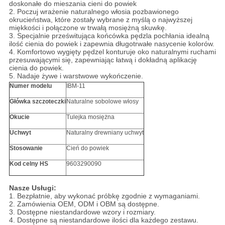
doskonałe do mieszania cieni do powiek
2. Poczuj wrażenie naturalnego włosia pozbawionego
okrucieństwa, które zostały wybrane z myślą o najwyższej
miękkości i połączone w trwałą mosiężną skuwkę.
3. Specjalnie prześwitująca końcówka pędzla pochłania idealną
ilość cienia do powiek i zapewnia długotrwałe nasycenie kolorów.
4. Komfortowo wygięty pędzel konturuje oko naturalnymi ruchami
przesuwającymi się, zapewniając łatwą i dokładną aplikację
cienia do powiek.
5. Nadaje żywe i warstwowe wykończenie.
Numer modelu
IBM-11
Główka szczoteczki
Naturalne sobolowe włosy
Okucie
Tulejka mosiężna
Uchwyt
Naturalny drewniany uchwyt
Stosowanie
Cień do powiek
Kod celny HS
9603290090
Nasze Usługi:
1. Bezpłatnie, aby wykonać próbkę zgodnie z wymaganiami.
2. Zamówienia OEM, ODM i OBM są dostępne.
3. Dostępne niestandardowe wzory i rozmiary.
4. Dostępne są niestandardowe ilości dla każdego zestawu.