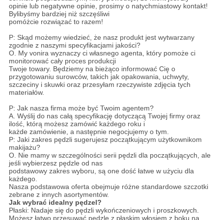
opinie lub negatywne opinie, prosimy o natychmiastowy kontakt!
Bylibyśmy bardziej niż szczęśliwi
pomóżcie rozwiązać to razem!
P: Skąd możemy wiedzieć, że nasz produkt jest wytwarzany
zgodnie z naszymi specyfikacjami jakości?
O. My vonira wyznaczy ci własnego agenta, który pomoże ci
monitorować cały proces produkcji
Twoje towary. Będziemy na bieżąco informować Cię o
przygotowaniu surowców, takich jak opakowania, uchwyty,
szczeciny i skuwki oraz przesyłam rzeczywiste zdjęcia tych
materiałów.
P: Jak nasza firma może być Twoim agentem?
A. Wyślij do nas całą specyfikację dotyczącą Twojej firmy oraz
ilość, którą możesz zamówić każdego roku i
każde zamówienie, a następnie negocjujemy o tym.
P: Jaki zakres pędzli sugerujesz początkującym użytkownikom
makijażu?
O. Nie mamy w szczególności serii pędzli dla początkujących, ale
jeśli wybierzesz pędzle od nas
podstawowy zakres wyboru, są one dość łatwe w użyciu dla
każdego.
Nasza podstawowa oferta obejmuje różne standardowe szczotki
zebrane z innych asortymentów.
Jak wybrać idealny pędzel?
Płaski: Nadaje się do pędzli wykończeniowych i proszkowych.
Możesz łatwo przesuwać pędzle z płaskim włosiem z boku na