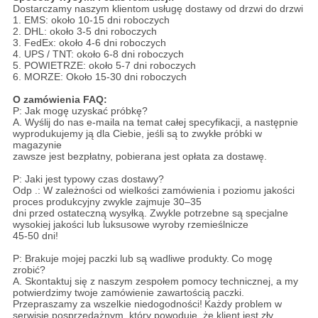
Dostarczamy naszym klientom usługę dostawy od drzwi do drzwi
1. EMS: około 10-15 dni roboczych
2. DHL: około 3-5 dni roboczych
3. FedEx: około 4-6 dni roboczych
4. UPS / TNT: około 6-8 dni roboczych
5. POWIETRZE: około 5-7 dni roboczych
6. MORZE: Około 15-30 dni roboczych
O zamówienia FAQ:
P: Jak mogę uzyskać próbkę?
A. Wyślij do nas e-maila na temat całej specyfikacji, a następnie
wyprodukujemy ją dla Ciebie, jeśli są to zwykłe próbki w
magazynie
zawsze jest bezpłatny, pobierana jest opłata za dostawę.
P: Jaki jest typowy czas dostawy?
Odp .: W zależności od wielkości zamówienia i poziomu jakości
proces produkcyjny zwykle zajmuje 30–35
dni przed ostateczną wysyłką. Zwykle potrzebne są specjalne
wysokiej jakości lub luksusowe wyroby rzemieślnicze
45-50 dni!
P: Brakuje mojej paczki lub są wadliwe produkty.
Co mogę
zrobić?
A. Skontaktuj się z naszym zespołem pomocy technicznej, a my
potwierdzimy twoje zamówienie zawartością paczki.
Przepraszamy za wszelkie niedogodności!
Każdy problem w
serwisie posprzedażnym, który powoduje, że klient jest zły