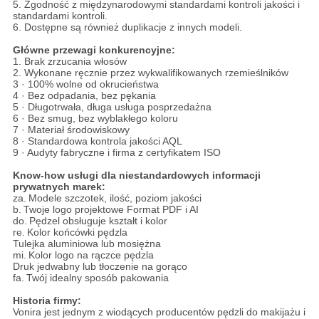
5. Zgodność z międzynarodowymi standardami kontroli jakości i
standardami kontroli.
6. Dostępne są również duplikacje z innych modeli.
Główne przewagi konkurencyjne:
1. Brak zrzucania włosów
2. Wykonane ręcznie przez wykwalifikowanych rzemieślników
3 · 100% wolne od okrucieństwa
4 · Bez odpadania, bez pękania
5 · Długotrwała, długa usługa posprzedażna
6 · Bez smug, bez wyblakłego koloru
7 · Materiał środowiskowy
8 · Standardowa kontrola jakości AQL
9 · Audyty fabryczne i firma z certyfikatem ISO
Know-how usługi dla niestandardowych informacji
prywatnych marek:
za.
Modele szczotek, ilość, poziom jakości
b.
Twoje logo projektowe Format PDF i AI
do.
Pędzel obsługuje kształt i kolor
re.
Kolor końcówki pędzla
Tulejka aluminiowa lub mosiężna
mi.
Kolor logo na rączce pędzla
Druk jedwabny lub tłoczenie na gorąco
fa.
Twój idealny sposób pakowania
Historia firmy:
Vonira jest jednym z wiodących producentów pędzli do makijażu i