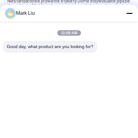
Niestandardowe prywatne etykiety Dome Indywidualne pędzle
do makijażu Miękkie włosy syntetyczne lub naturalne włosy
Mark Liu
Indywidualne pędzle do makijażu XGF Goat Hair Stożkowy
pędzel Kabuki do twarzy z naturalnym hebanowym uchwytem
11:09 AM
Małe płaskie indywidualne pędzle do makijażu / buforowe
pędzle do makijażu Trzy odcienie Miękkie i elastyczne włókna
Good day, what product are you looking for?
popularne kategorie
Wszystko
Luksusowe Pędzle 
Wysokiej Jakości 
Do Makijażu
Pędzle Do Makijażu
Pędzle Do Makijażu 
Pędzle Do Makijażu 
Marki Własnej
Włosów Naturalnych
Pędzle Do Makijażu 
Profesjonalny 
Syntetycznego
Zestaw Pędzli Do 
Makijażu
Zestaw Pędzli Do 
Kolekcja Pędzli Do 
Makijażu Travel
Makijażu