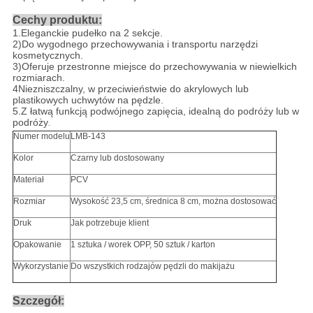
Cechy produktu:
1.
Eleganckie pudełko na 2 sekcje.
2)
Do wygodnego przechowywania i transportu narzędzi
kosmetycznych.
3)
Oferuje przestronne miejsce do przechowywania w niewielkich
rozmiarach.
4
Niezniszczalny, w przeciwieństwie do akrylowych lub
plastikowych uchwytów na pędzle.
5.Z łatwą funkcją podwójnego zapięcia, idealną do podróży lub w
podróży
.
Numer modelu
LMB-143
Kolor
Czarny lub dostosowany
Materiał
PCV
Rozmiar
Wysokość 23,5 cm, średnica 8 cm, można dostosować
Druk
Jak potrzebuje klient
Opakowanie
1 sztuka / worek OPP, 50 sztuk / karton
Wykorzystanie
Do wszystkich rodzajów pędzli do makijażu
Szczegół: