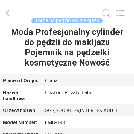
Changsha
Chanmy
Cosmetics
Co.,
Ltd.
Torba na pędzle do makijażu
All
Rights
Moda Profesjonalny cylinder
DOM
Reserved.
do pędzli do makijażu
PRODUKTY
Pojemnik na pędzelki
kosmetyczne Nowość
O
NAS
Place of Origin:
China
Nazwa
Custom Private Label
WYCIECZKA
handlowa:
PO
Orzecznictwo:
SGS,SOCIAL BV,INTERTEK AUDIT
FABRYCE
Model Number:
LMB-143