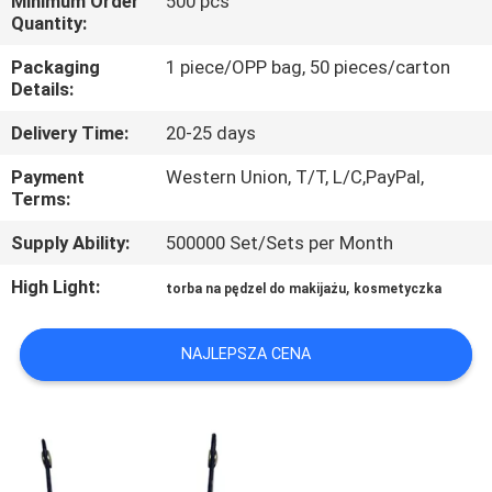
Minimum Order
500 pcs
KONTROLA
Quantity:
JAKOŚCI
Packaging
1 piece/OPP bag, 50 pieces/carton
Details:
SITEMAP
Delivery Time:
20-25 days
Payment
Western Union, T/T, L/C,PayPal,
PRIVACY
Terms:
POLICY
Supply Ability:
500000 Set/Sets per Month
High Light:
,
torba na pędzel do makijażu
kosmetyczka
NAJLEPSZA CENA