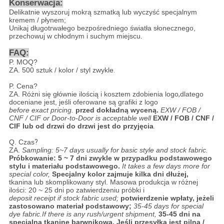
Konserwacja:
Delikatnie wyszoruj mokrą szmatką lub wyczyść specjalnym
kremem / płynem;
Unikaj długotrwałego bezpośredniego światła słonecznego,
przechowuj w chłodnym i suchym miejscu.
FAQ:
P. MOQ?
ZA.
500 sztuk / kolor / styl zwykle
.
P. Cena?
ZA.
Różni się głównie ilością i kosztem zdobienia logo
,
dlatego
doceniane jest, jeśli oferowane są grafiki z logo
before exact pricing.
przed dokładną wyceną.
EXW / FOB /
CNF / CIF or Door-to-Door is acceptable well
EXW / FOB / CNF /
CIF lub od drzwi do drzwi jest do przyjęcia
.
Q.
Czas
?
ZA.
Sampling: 5~7 days usually for basic style and stock fabric.
Próbkowanie: 5 ~ 7 dni zwykle w przypadku podstawowego
stylu i materiału podstawowego.
It takes a few days more for
special color,
Specjalny kolor zajmuje kilka dni dłużej,
tkanina lub skomplikowany styl. Masowa produkcja w różnej
ilości: 20 ~ 25 dni po zatwierdzeniu próbki i
deposit receipt if stock fabric used;
potwierdzenie wpłaty, jeżeli
zastosowano materiał podstawowy;
35-45 days for special
dye fabric.If there is any rush/urgent shipment,
35-45 dni na
specjalną tkaninę barwnikową. Jeśli przesyłka jest pilna /