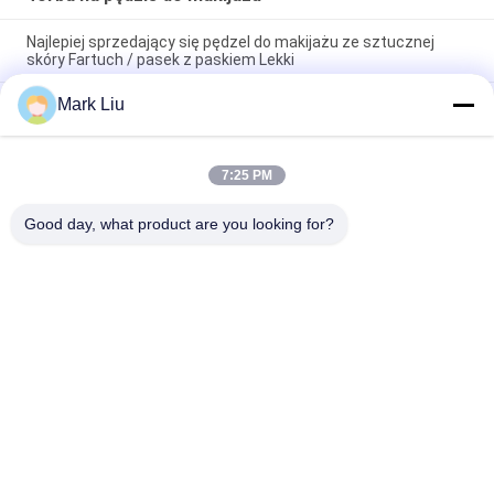
Najlepiej sprzedający się pędzel do makijażu ze sztucznej
skóry Fartuch / pasek z paskiem Lekki
Mark Liu
Piórnik PU Etui Wave Stripe Zipper Zamknięcie Travel
Cosmetic Makeup Bag Cute Pen Stationery Holder
Profesjonalna kosmetyczka z pędzelkiem do makijażu
7:25 PM
Uchwyt na przybory toaletowe Długopis Ołówek Torba do
przechowywania
Good day, what product are you looking for?
popularne kategorie
Wszystko
Luksusowe Pędzle 
Wysokiej Jakości 
Do Makijażu
Pędzle Do Makijażu
Pędzle Do Makijażu 
Pędzle Do Makijażu 
Marki Własnej
Włosów Naturalnych
Pędzle Do Makijażu 
Profesjonalny 
Syntetycznego
Zestaw Pędzli Do 