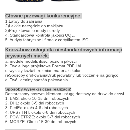
Główne przewagi konkurencyjne:
1.
Łatwy do zabrania
.
2)
Lekkie narzędzie do makijażu
.
3)
Projektowanie mody i urody.
4. Standardowa kontrola jakości QQL.
5. Audyty fabryczne i firma z certyfikatem ISO.
Know-how usługi dla niestandardowych informacji
prywatnych marek:
a. modele modeli, ilość, poziom jakości
b. Twoje logo projektowe Format PDF i AI
c. wyższy kształt, rozmiar, materiał i kolor
re
Sposoby drukowania
Druk jedwabny lub tłoczenie na gorąco
e. Twój idealny sposób pakowania
Sposoby wysyłki i czas realizacji:
Dostarczamy naszym klientom usługę dostawy od drzwi do drzwi
1. EMS: około 10-15 dni roboczych
2. DHL: około 3-5 dni roboczych
3. FedEx: około 4-6 dni roboczych
4. UPS / TNT: około 6-8 dni roboczych
5. POWIETRZE: około 5-7 dni roboczych
6. MORZE: Około 15-30 dni roboczych