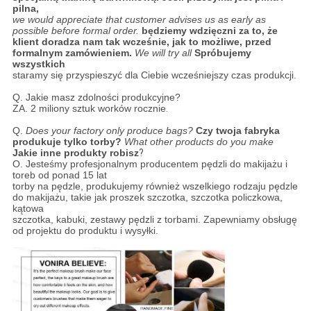
pilna,
we would appreciate that customer advises us as early as
possible before formal order.
będziemy wdzięczni za to, że
klient doradza nam tak wcześnie, jak to możliwe, przed
formalnym zamówieniem.
We will try all
Spróbujemy
wszystkich
staramy się przyspieszyć dla Ciebie wcześniejszy czas produkcji.
Q.
Jakie masz zdolności produkcyjne?
ZA.
2 miliony sztuk worków rocznie
.
Q.
Does your factory only produce bags?
Czy twoja fabryka
produkuje tylko torby?
What other products do you make
Jakie inne produkty robisz
?
O. Jesteśmy profesjonalnym producentem pędzli do makijażu i
toreb od ponad 15 lat
torby na pędzle, produkujemy również wszelkiego rodzaju pędzle
do makijażu, takie jak proszek
szczotka, szczotka policzkowa,
kątowa
szczotka, kabuki, zestawy pędzli z torbami. Zapewniamy obsługę
od projektu do produktu i wysyłki.