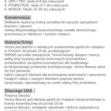
4. UPS / TNT: około 6-8 dni roboczych
5. POWIETRZE: około 5-7 dni roboczych
6. MORZE: Około 15-30 dni roboczych
Konserwacja:
Delikatnie wyszoruj mokrą szmatką lub wyczyść specjalnym
kremem / płynem.
Unikaj długotrwałego bezpośredniego światła słonecznego,
przechowuj w chłodnym i suchym miejscu.
Historia firmy:
Vonira jest jednym z wiodących producentów pędzli do makijażu
w Chinach od ponad 15 lat, produkującym
500000 szczotek miesięcznie. Vonira beauty deisgns i tworzy
pełną linię wysokiej jakości kolorowych kosmetyków i
profesjonalne narzędzia kosmetyczne dla światowego
profesjonalnego przemysłu kosmetycznego. Vonira Beauty stara
się być pierwsza
wybór naszych klientów dla kosmetyków kolorowych i stworzenie
trwałych relacji z naszymi klientami poprzez pomoc
opracowują i wprowadzają na rynek udaną linię produktów.
Dlaczego USA
:
Potężna fabryka
Vonira Beauty jest fabryką pędzli do makijażu bezpośredniego w
branży kosmetycznej od ponad 15 lat
potężna fabryka, umiejętne rękodzieło i dobrze wykształcony