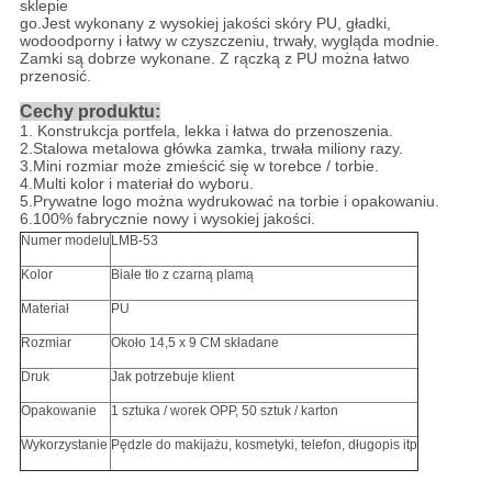
sklepie
go.Jest wykonany z wysokiej jakości skóry PU, gładki,
wodoodporny i łatwy w czyszczeniu, trwały, wygląda modnie.
Zamki są dobrze wykonane. Z rączką z PU można łatwo
przenosić.
Cechy produktu:
1. Konstrukcja portfela, lekka i łatwa do przenoszenia.
2.Stalowa metalowa główka zamka, trwała miliony razy.
3.Mini rozmiar może zmieścić się w torebce / torbie.
4.Multi kolor i materiał do wyboru.
5.Prywatne logo można wydrukować na torbie i opakowaniu.
6.100% fabrycznie nowy i wysokiej jakości.
Numer modelu
LMB-53
Kolor
Białe tło z czarną plamą
Materiał
PU
Rozmiar
Około 14,5 x 9 CM składane
Druk
Jak potrzebuje klient
Opakowanie
1 sztuka / worek OPP, 50 sztuk / karton
Wykorzystanie
Pędzle do makijażu, kosmetyki, telefon, długopis itp