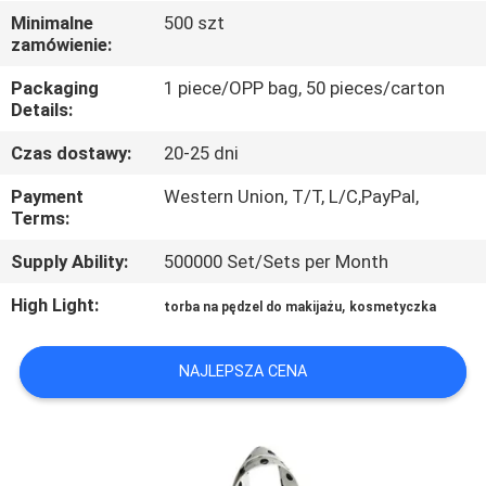
KONTROLA
Minimalne
500 szt
zamówienie:
JAKOŚCI
Packaging
1 piece/OPP bag, 50 pieces/carton
Details:
SITEMAP
Czas dostawy:
20-25 dni
PRIVACY
Payment
Western Union, T/T, L/C,PayPal,
Terms:
POLICY
Supply Ability:
500000 Set/Sets per Month
High Light:
,
torba na pędzel do makijażu
kosmetyczka
NAJLEPSZA CENA