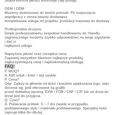
zespół kontroli jakości kontroluje cały postęp.
OEM / ODM
Możemy dostosować do twoich potrzeb. Po rozpoczęciu
współpracy z vonira beauty dostaniesz
kompleksowa usługa od projektu, produkcji masowej do dostawy.
Profesjonalna drużyna
Dzięki profesjonalnemu zespołowi handlowemu ds. Handlu
zagranicznego możemy szybko odpowiedzieć na twoje zapytanie
i dać ci
najlepsza usługa.
Najwyższa jakość oraz rozsądna cena
Zapewnij wszystkim klientom najlepsze produkty,
najkorzystniejszą cenę i najdoskonalszą obsługę.
FAQ:
P. MOQ?
A. 500 sztuk / kolor / styl zwykle.
P. Cena?
Odp. Zależy to głównie od ilości i kosztów upiększania logo, więc
docenia się, jeśli oferowane są grafiki
przed dokładną wyceną.
EXW / FOB / CNF / CIF lub od drzwi do
drzwi jest do przyjęcia.
Q. Czas?
A. Pobieranie próbek: 5 ~ 7 dni zwykle w przypadku
podstawowego stylu i materiału podstawowego.
Specjalny kolor
zajmuje kilka dni dłużej,