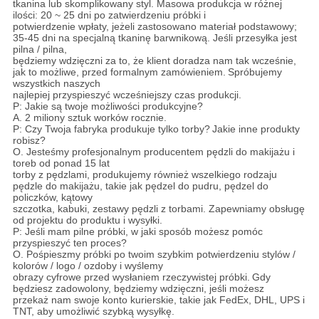
tkanina lub skomplikowany styl. Masowa produkcja w różnej
ilości: 20 ~ 25 dni po zatwierdzeniu próbki i
potwierdzenie wpłaty, jeżeli zastosowano materiał podstawowy;
35-45 dni na specjalną tkaninę barwnikową. Jeśli przesyłka jest
pilna / pilna,
będziemy wdzięczni za to, że klient doradza nam tak wcześnie,
jak to możliwe, przed formalnym zamówieniem.
Spróbujemy
wszystkich naszych
najlepiej przyspieszyć wcześniejszy czas produkcji.
P: Jakie są twoje możliwości produkcyjne?
A. 2 miliony sztuk worków rocznie.
P: Czy Twoja fabryka produkuje tylko torby?
Jakie inne produkty
robisz?
O. Jesteśmy profesjonalnym producentem pędzli do makijażu i
toreb od ponad 15 lat
torby z pędzlami, produkujemy również wszelkiego rodzaju
pędzle do makijażu, takie jak pędzel do pudru, pędzel do
policzków, kątowy
szczotka, kabuki, zestawy pędzli z torbami. Zapewniamy obsługę
od projektu do produktu i wysyłki.
P: Jeśli mam pilne próbki, w jaki sposób możesz pomóc
przyspieszyć ten proces?
O. Pośpieszmy próbki po twoim szybkim potwierdzeniu stylów /
kolorów / logo / ozdoby i wyślemy
obrazy cyfrowe przed wysłaniem rzeczywistej próbki.
Gdy
będziesz zadowolony, będziemy wdzięczni, jeśli możesz
przekaż nam swoje konto kurierskie, takie jak FedEx, DHL, UPS i
TNT, aby umożliwić szybką wysyłkę.