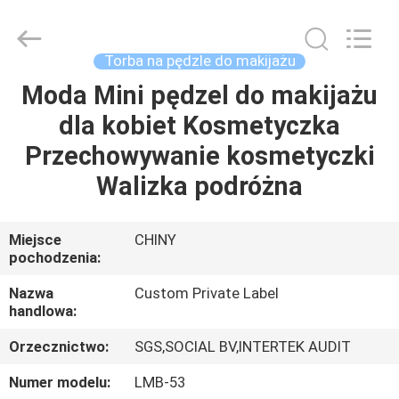
Changsha
Chanmy
Cosmetics
Co.,
Ltd.
Torba na pędzle do makijażu
All
Rights
Moda Mini pędzel do makijażu
DOM
Reserved.
dla kobiet Kosmetyczka
PRODUKTY
Przechowywanie kosmetyczki
Walizka podróżna
O
NAS
Miejsce
CHINY
pochodzenia:
WYCIECZKA
Nazwa
Custom Private Label
handlowa:
PO
Orzecznictwo:
SGS,SOCIAL BV,INTERTEK AUDIT
FABRYCE
Numer modelu:
LMB-53