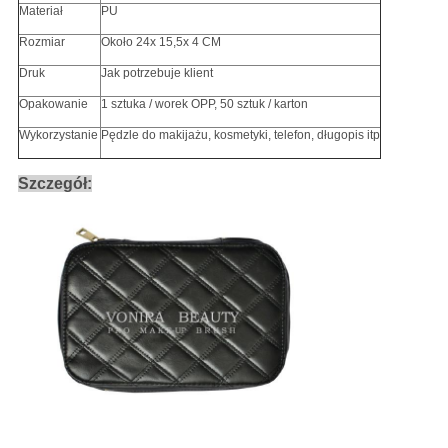
Materiał
PU
Rozmiar
Około 24x 15,5x 4 CM
Druk
Jak potrzebuje klient
Opakowanie
1 sztuka / worek OPP, 50 sztuk / karton
Wykorzystanie
Pędzle do makijażu, kosmetyki, telefon, długopis itp
Szczegół: