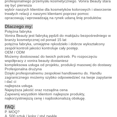
profesjonalnego przemysłu kosmetycznego. Vonira Beauty stara
się być pierwsza
wybór naszych klientów dla kosmetyków kolorowych i stworzenie
trwałych relacji z naszymi klientami poprzez pomoc
opracowują i wprowadzają na rynek udaną linię produktów.
Dlaczego my
:
Potężna fabryka
Vonira Beauty jest fabryką pędzli do makijażu bezpośredniego w
branży kosmetycznej od ponad 15 lat
potężna fabryka, umiejętne rękodzieło i dobrze wykształcony
zespół kontroli jakości kontroluje cały postęp.
OEM / ODM
Możemy dostosować do twoich potrzeb. Po rozpoczęciu
współpracy z vonira beauty dostaniesz
kompleksowa usługa od projektu, produkcji masowej do dostawy.
Profesjonalna drużyna
Dzięki profesjonalnemu zespołowi handlowemu ds. Handlu
zagranicznego możemy szybko odpowiedzieć na twoje zapytanie
i dać ci
najlepsza usługa.
Najwyższa jakość oraz rozsądna cena
Zapewnij wszystkim klientom najlepsze produkty,
najkorzystniejszą cenę i najdoskonalszą obsługę.
FAQ:
P. MOQ?
A. 500 sztuk / kolor / styl zwykle.