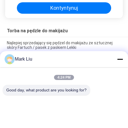
czarna
Kontyntynuj
Torba na pędzle do makijażu
Najlepiej sprzedający się pędzel do makijażu ze sztucznej
skóry Fartuch / pasek z paskiem Lekki
Mark Liu
Piórnik PU Etui Wave Stripe Zipper Zamknięcie Travel
Cosmetic Makeup Bag Cute Pen Stationery Holder
Profesjonalna kosmetyczka z pędzelkiem do makijażu
4:24 PM
Uchwyt na przybory toaletowe Długopis Ołówek Torba do
przechowywania
Good day, what product are you looking for?
popularne kategorie
Wszystko
Luksusowe Pędzle 
Wysokiej Jakości 
Do Makijażu
Pędzle Do Makijażu