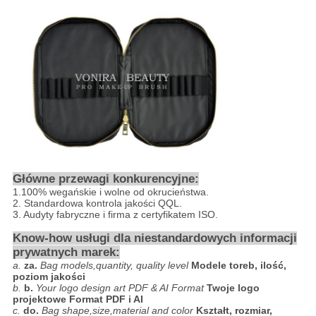
Główne przewagi konkurencyjne:
1.100% wegańskie i wolne od okrucieństwa.
2. Standardowa kontrola jakości QQL.
3. Audyty fabryczne i firma z certyfikatem ISO.
Know-how usługi dla niestandardowych informacji
prywatnych marek:
a.
za.
Bag models,quantity, quality level
Modele toreb, ilość,
poziom jakości
b.
b.
Your logo design art PDF & AI Format
Twoje logo
projektowe Format PDF i AI
c.
do.
Bag shape,size,material and color
Kształt, rozmiar,