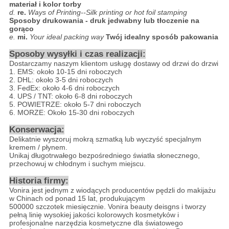
materiał i kolor torby
d.
re.
Ways of Printing--Silk printing or hot foil stamping
Sposoby drukowania - druk jedwabny lub tłoczenie na
gorąco
e.
mi.
Your ideal packing way
Twój idealny sposób pakowania
Sposoby wysyłki i czas realizacji:
Dostarczamy naszym klientom usługę dostawy od drzwi do drzwi
1. EMS: około 10-15 dni roboczych
2. DHL: około 3-5 dni roboczych
3. FedEx: około 4-6 dni roboczych
4. UPS / TNT: około 6-8 dni roboczych
5. POWIETRZE: około 5-7 dni roboczych
6. MORZE: Około 15-30 dni roboczych
Konserwacja:
Delikatnie wyszoruj mokrą szmatką lub wyczyść specjalnym
kremem / płynem.
Unikaj długotrwałego bezpośredniego światła słonecznego,
przechowuj w chłodnym i suchym miejscu.
Historia firmy:
Vonira jest jednym z wiodących producentów pędzli do makijażu
w Chinach od ponad 15 lat, produkującym
500000 szczotek miesięcznie. Vonira beauty deisgns i tworzy
pełną linię wysokiej jakości kolorowych kosmetyków i
profesjonalne narzędzia kosmetyczne dla światowego