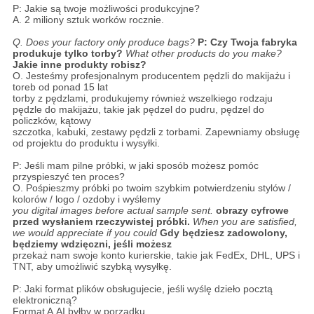
P: Jakie są twoje możliwości produkcyjne?
A. 2 miliony sztuk worków rocznie.
Q. Does your factory only produce bags?
P: Czy Twoja fabryka
produkuje tylko torby?
What other products do you make?
Jakie inne produkty robisz?
O. Jesteśmy profesjonalnym producentem pędzli do makijażu i
toreb od ponad 15 lat
torby z pędzlami, produkujemy również wszelkiego rodzaju
pędzle do makijażu, takie jak pędzel do pudru, pędzel do
policzków, kątowy
szczotka, kabuki, zestawy pędzli z torbami. Zapewniamy obsługę
od projektu do produktu i wysyłki.
P: Jeśli mam pilne próbki, w jaki sposób możesz pomóc
przyspieszyć ten proces?
O. Pośpieszmy próbki po twoim szybkim potwierdzeniu stylów /
kolorów / logo / ozdoby i wyślemy
you digital images before actual sample sent.
obrazy cyfrowe
przed wysłaniem rzeczywistej próbki.
When you are satisfied,
we would appreciate if you could
Gdy będziesz zadowolony,
będziemy wdzięczni, jeśli możesz
przekaż nam swoje konto kurierskie, takie jak FedEx, DHL, UPS i
TNT, aby umożliwić szybką wysyłkę.
P: Jaki format plików obsługujecie, jeśli wyślę dzieło pocztą
elektroniczną?
Format A.AI byłby w porządku.