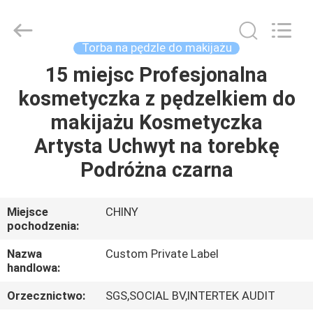
Changsha
Chanmy
Cosmetics
Co.,
Ltd.
Torba na pędzle do makijażu
All
Rights
15 miejsc Profesjonalna
DOM
Reserved.
kosmetyczka z pędzelkiem do
PRODUKTY
makijażu Kosmetyczka
Artysta Uchwyt na torebkę
O
Podróżna czarna
NAS
Miejsce
CHINY
pochodzenia:
WYCIECZKA
PO
Nazwa
Custom Private Label
handlowa:
FABRYCE
Orzecznictwo:
SGS,SOCIAL BV,INTERTEK AUDIT