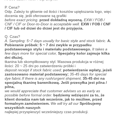
P. Cena?
Odp. Zależy to głównie od ilości i kosztów upiększania logo, więc
docenia się, jeśli oferowane są grafiki
before exact pricing.
przed dokładną wyceną.
EXW / FOB /
CNF / CIF or Door-to-Door is acceptable well.
EXW / FOB / CNF
/ CIF lub od drzwi do drzwi jest do przyjęcia.
Q. Czas?
A. Sampling: 5~7 days usually for basic style and stock fabric.
A.
Pobieranie próbek: 5 ~ 7 dni zwykle w przypadku
podstawowego stylu i materiału podstawowego.
It takes a
few days more for special color,
Specjalny kolor zajmuje kilka
dni dłużej,
tkanina lub skomplikowany styl. Masowa produkcja w różnej
ilości: 20 ~ 25 dni po zatwierdzeniu próbki i
deposit receipt if stock fabric used;
potwierdzenie wpłaty, jeżeli
zastosowano materiał podstawowy;
35-45 days for special
dye fabric.If there is any rush/urgent shipment,
35-45 dni na
specjalną tkaninę barwnikową. Jeśli przesyłka jest pilna /
pilna,
we would appreciate that customer advises us as early as
possible before formal order.
będziemy wdzięczni za to, że
klient doradza nam tak wcześnie, jak to możliwe, przed
formalnym zamówieniem.
We will try all our
Spróbujemy
wszystkich naszych
najlepiej przyspieszyć wcześniejszy czas produkcji.