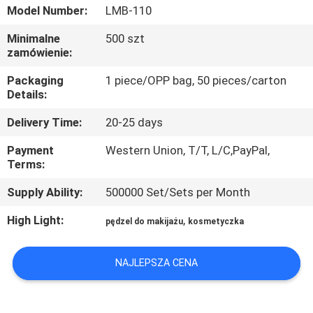
KONTROLA
Model Number:
LMB-110
JAKOŚCI
Minimalne
500 szt
zamówienie:
SITEMAP
Packaging
1 piece/OPP bag, 50 pieces/carton
Details:
PRIVACY
Delivery Time:
20-25 days
POLICY
Payment
Western Union, T/T, L/C,PayPal,
Terms:
Supply Ability:
500000 Set/Sets per Month
High Light:
,
pędzel do makijażu
kosmetyczka
NAJLEPSZA CENA