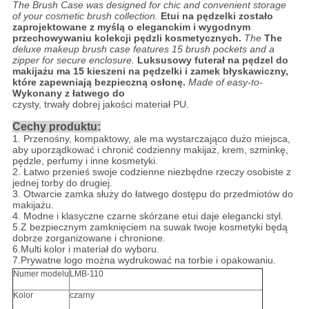
The Brush Case was designed for chic and convenient storage
of your cosmetic brush collection.
Etui na pędzelki zostało
zaprojektowane z myślą o eleganckim i wygodnym
przechowywaniu kolekcji pędzli kosmetycznych.
The
The
deluxe makeup brush case features 15 brush pockets and a
zipper for secure enclosure.
Luksusowy futerał na pędzel do
makijażu ma 15 kieszeni na pędzelki i zamek błyskawiczny,
które zapewniają bezpieczną osłonę.
Made of easy-to-
Wykonany z łatwego do
czysty, trwały dobrej jakości materiał PU.
Cechy produktu:
1. Przenośny, kompaktowy, ale ma wystarczająco dużo miejsca,
aby uporządkować i chronić codzienny makijaż, krem, szminkę,
pędzle, perfumy i inne kosmetyki.
2. Łatwo przenieś swoje codzienne niezbędne rzeczy osobiste z
jednej torby do drugiej.
3. Otwarcie zamka służy do łatwego dostępu do przedmiotów do
makijażu.
4. Modne i klasyczne czarne skórzane etui daje elegancki styl.
5.Z bezpiecznym zamknięciem na suwak twoje kosmetyki będą
dobrze zorganizowane i chronione.
6.Multi kolor i materiał do wyboru.
7.Prywatne logo można wydrukować na torbie i opakowaniu.
Numer modelu
LMB-110
Kolor
czarny