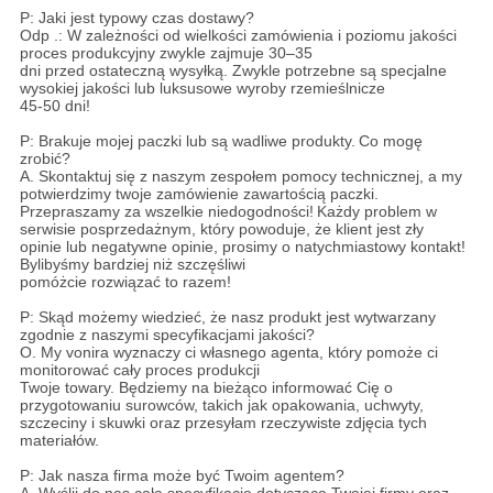
P: Jaki jest typowy czas dostawy?
Odp .: W zależności od wielkości zamówienia i poziomu jakości
proces produkcyjny zwykle zajmuje 30–35
dni przed ostateczną wysyłką. Zwykle potrzebne są specjalne
wysokiej jakości lub luksusowe wyroby rzemieślnicze
45-50 dni!
P: Brakuje mojej paczki lub są wadliwe produkty.
Co mogę
zrobić?
A. Skontaktuj się z naszym zespołem pomocy technicznej, a my
potwierdzimy twoje zamówienie zawartością paczki.
Przepraszamy za wszelkie niedogodności!
Każdy problem w
serwisie posprzedażnym, który powoduje, że klient jest zły
opinie lub negatywne opinie, prosimy o natychmiastowy kontakt!
Bylibyśmy bardziej niż szczęśliwi
pomóżcie rozwiązać to razem!
P: Skąd możemy wiedzieć, że nasz produkt jest wytwarzany
zgodnie z naszymi specyfikacjami jakości?
O. My vonira wyznaczy ci własnego agenta, który pomoże ci
monitorować cały proces produkcji
Twoje towary. Będziemy na bieżąco informować Cię o
przygotowaniu surowców, takich jak opakowania, uchwyty,
szczeciny i skuwki oraz przesyłam rzeczywiste zdjęcia tych
materiałów.
P: Jak nasza firma może być Twoim agentem?
A. Wyślij do nas całą specyfikację dotyczącą Twojej firmy oraz