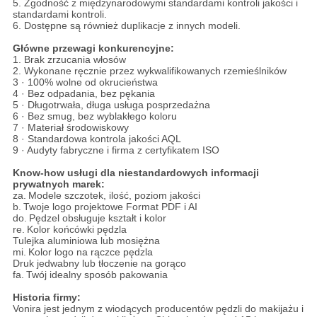
5. Zgodność z międzynarodowymi standardami kontroli jakości i
standardami kontroli.
6. Dostępne są również duplikacje z innych modeli.
Główne przewagi konkurencyjne:
1. Brak zrzucania włosów
2. Wykonane ręcznie przez wykwalifikowanych rzemieślników
3 · 100% wolne od okrucieństwa
4 · Bez odpadania, bez pękania
5 · Długotrwała, długa usługa posprzedażna
6 · Bez smug, bez wyblakłego koloru
7 · Materiał środowiskowy
8 · Standardowa kontrola jakości AQL
9 · Audyty fabryczne i firma z certyfikatem ISO
Know-how usługi dla niestandardowych informacji
prywatnych marek:
za.
Modele szczotek, ilość, poziom jakości
b.
Twoje logo projektowe Format PDF i AI
do.
Pędzel obsługuje kształt i kolor
re.
Kolor końcówki pędzla
Tulejka aluminiowa lub mosiężna
mi.
Kolor logo na rączce pędzla
Druk jedwabny lub tłoczenie na gorąco
fa.
Twój idealny sposób pakowania
Historia firmy:
Vonira jest jednym z wiodących producentów pędzli do makijażu i