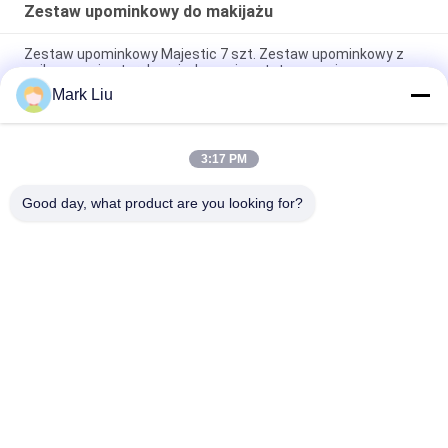
Zestaw upominkowy do makijażu
Zestaw upominkowy Majestic 7 szt. Zestaw upominkowy z
najlepszymi naturalnymi włosami syntetycznymi
Mark Liu
Różowa kolekcja ekskluzywnych pędzli do makijażu Zestaw
upominkowy Kosmetyki, zestaw narzędzi do makijażu
3:17 PM
Pakiet świątecznych prezentów Chirstmas z podwójnymi
pędzelkami i pięknym pudełkiem
Good day, what product are you looking for?
popularne kategorie
Wszystko
Luksusowe Pędzle 
Wysokiej Jakości 
Do Makijażu
Pędzle Do Makijażu
Pędzle Do Makijażu 
Pędzle Do Makijażu 
Marki Własnej
Włosów Naturalnych
Pędzle Do Makijażu 
Profesjonalny 
Syntetycznego
Zestaw Pędzli Do 