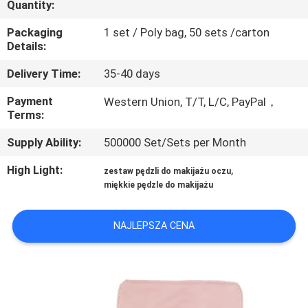
Quantity:
KONTROLA
JAKOŚCI
Packaging
1 set / Poly bag, 50 sets /carton
Details:
SITEMAP
Delivery Time:
35-40 days
Payment
Western Union, T/T, L/C, PayPal，
Terms:
PRIVACY
POLICY
Supply Ability:
500000 Set/Sets per Month
High Light:
,
zestaw pędzli do makijażu oczu
miękkie pędzle do makijażu
NAJLEPSZA CENA