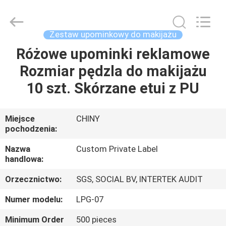
Changsha
Chanmy
Cosmetics
Co.,
Ltd.
Zestaw upominkowy do makijażu
All
Rights
Różowe upominki reklamowe
DOM
Reserved.
Rozmiar pędzla do makijażu
PRODUKTY
10 szt. Skórzane etui z PU
O
Miejsce
CHINY
pochodzenia:
NAS
Nazwa
Custom Private Label
handlowa:
WYCIECZKA
Orzecznictwo:
SGS, SOCIAL BV, INTERTEK AUDIT
PO
FABRYCE
Numer modelu:
LPG-07
Minimum Order
500 pieces