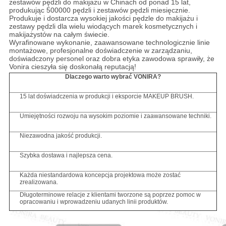
zestawów pędzli do makijażu w Chinach od ponad 15 lat,
produkując 500000 pędzli i zestawów pędzli miesięcznie.
Produkuje i dostarcza wysokiej jakości pędzle do makijażu i
zestawy pędzli dla wielu wiodących marek kosmetycznych i
makijażystów na całym świecie.
Wyrafinowane wykonanie, zaawansowane technologicznie linie
montażowe, profesjonalne doświadczenie w zarządzaniu,
doświadczony personel oraz dobra etyka zawodowa sprawiły, że
Vonira cieszyła się doskonałą reputacją!
Dlaczego warto wybrać VONIRA?
15 lat doświadczenia w produkcji i eksporcie MAKEUP BRUSH.
Umiejętności rozwoju na wysokim poziomie i zaawansowane techniki.
Niezawodna jakość produkcji.
Szybka dostawa i najlepsza cena.
Każda niestandardowa koncepcja projektowa może zostać
zrealizowana.
Długoterminowe relacje z klientami tworzone są poprzez pomoc w
opracowaniu i wprowadzeniu udanych linii produktów.