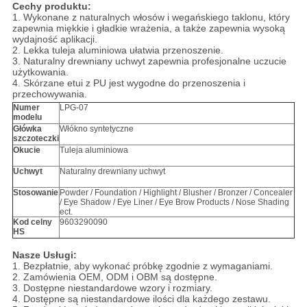
Cechy produktu:
1. Wykonane z naturalnych włosów i wegańskiego taklonu, który
zapewnia miękkie i gładkie wrażenia, a także zapewnia wysoką
wydajność aplikacji.
2. Lekka tuleja aluminiowa ułatwia przenoszenie.
3. Naturalny drewniany uchwyt zapewnia profesjonalne uczucie
użytkowania.
4. Skórzane etui z PU jest wygodne do przenoszenia i
przechowywania.
Numer
LPG-07
modelu
Główka
Włókno syntetyczne
szczoteczki
Okucie
Tuleja aluminiowa
Uchwyt
Naturalny drewniany uchwyt
Stosowanie
Powder / Foundation / Highlight / Blusher / Bronzer / Concealer
/ Eye Shadow / Eye Liner / Eye Brow Products / Nose Shading
ect.
Kod celny
9603290090
HS
Nasze Usługi:
1. Bezpłatnie, aby wykonać próbkę zgodnie z wymaganiami.
2. Zamówienia OEM, ODM i OBM są dostępne.
3. Dostępne niestandardowe wzory i rozmiary.
4. Dostępne są niestandardowe ilości dla każdego zestawu.