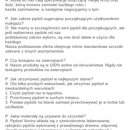
ilość, którą możesz zamówić każdego roku i
każde zamówienie, a następnie negocjujemy o tym.
P: Jaki zakres pędzli sugerujesz początkującym użytkownikom
makijażu?
O. Nie mamy w szczególności serii pędzli dla początkujących, ale
jeśli wybierzesz pędzle od nas
podstawowy zakres wyboru, są one dość łatwe w użyciu dla
każdego.
Nasza podstawowa oferta obejmuje różne standardowe szczotki
zebrane z innych asortymentów.
P: Czy testujesz na zwierzętach?
A. Nasze produkty są w 100% wolne od okrucieństwa.
Nigdy nie
testujemy produktów na zwierzętach.
P: Jak utrzymywać pędzel w najlepszym stanie?
A. Oto kilka prostych wskazówek, jak utrzymać pędzel w
nieskazitelnych warunkach:
1. Czyść pędzel raz w tygodniu.
2. Przechowuj pędzel w suchym miejscu.
3. Postaw pędzle na blacie zamiast przechowywać je w torbie lub
szufladzie.
P: Jakie materiały są używane do szczotek?
A. Pędzel Vonira składa się z sześciokrotnie lakierowanej
rękojeści pędzla wykonanej z prawdziwego drewna, odpornej
skuwki mosiężnej / aluminiowej i najlepszych naturalnych i