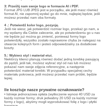
3: Prześlij nam swoje logo w formacie AI i PDF.
Format JPG LUB JPEG jest w porządku, ale jeśli masz również
format AI, nie zapomnij wysłać go do mnie, najlepiej będzie, jeśli
możesz przesłać nam oba formaty.
4 .: Potwierdź kolor logo, pozycję.
Jeśli nie wiesz, jak potwierdzić rozmiar logo, przekaż go nam, a
my wydamy dla Ciebie zalecenie, ale po potwierdzeniu go u nas
nie będzie już można go zmienić, ponieważ formy logo
potwierdziły, wszystko zostało naprawione chyba że nalegasz na
otwarcie kolejnych form i jesteś odpowiedzialny za dodatkowe
koszty.
5.: Wybierz styl i materiał etui.
Niektórzy klienci planują również dodać jedną torebkę pasującą
do pędzli, jeśli tak, możesz wybrać styl od nas lub możesz
pokazać nam swoje zdjęcia referencyjne, a następnie
potwierdzić materiał torebki.
W przypadku specjalnej cechy
materiału pokrowca, jeśli możesz przesłać nam próbki, będzie
lepiej.
Ile kosztuje nasze prywatne oznakowanie?
• Istnieje jednorazowa opłata (wytłoczenie wynosi 40 USD za
każdy rozmiar formy; druk jedwabny 20 USD za każdy rozmiar
formy z logo), abyśmy mogli wyprodukować folię z logo i płytki
barwiące.