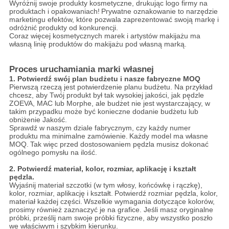
Wyróżnij swoje produkty kosmetyczne, drukując logo firmy na
produktach i opakowaniach!
Prywatne oznakowanie to narzędzie
marketingu efektów, które pozwala zaprezentować swoją markę i
odróżnić produkty od konkurencji.
Coraz więcej kosmetycznych marek i artystów makijażu ma
własną linię produktów do makijażu pod własną marką.
Proces uruchamiania marki własnej
1. Potwierdź swój plan budżetu i nasze fabryczne MOQ
Pierwszą rzeczą jest potwierdzenie planu budżetu. Na przykład
chcesz, aby Twój produkt był tak wysokiej jakości, jak pędzle
ZOEVA, MAC lub Morphe, ale budżet nie jest wystarczający, w
takim przypadku może być konieczne dodanie budżetu lub
obniżenie Jakość.
Sprawdź w naszym dziale fabrycznym, czy każdy numer
produktu ma minimalne zamówienie.
Każdy model ma własne
MOQ.
Tak więc przed dostosowaniem pędzla musisz dokonać
ogólnego pomysłu na ilość.
2. Potwierdź materiał, kolor, rozmiar, aplikację i kształt
pędzla.
Wyjaśnij materiał szczotki (w tym włosy, końcówkę i rączkę),
kolor, rozmiar, aplikację i kształt.
Potwierdź rozmiar pędzla, kolor,
materiał każdej części.
Wszelkie wymagania dotyczące kolorów,
prosimy również zaznaczyć je na grafice. Jeśli masz oryginalne
próbki, prześlij nam swoje próbki fizyczne, aby wszystko poszło
we właściwym i szybkim kierunku.