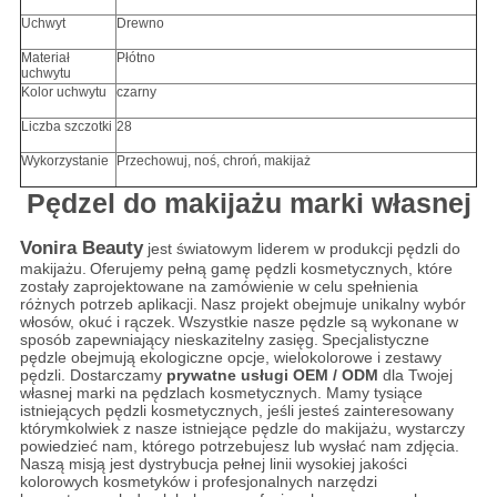
Uchwyt
Drewno
Materiał
Płótno
uchwytu
Kolor uchwytu
czarny
Liczba szczotki
28
Wykorzystanie
Przechowuj, noś, chroń, makijaż
Pędzel do makijażu marki własnej
Vonira Beauty
jest światowym liderem w produkcji pędzli do
makijażu.
Oferujemy pełną gamę pędzli kosmetycznych, które
zostały zaprojektowane na zamówienie w celu spełnienia
różnych potrzeb aplikacji.
Nasz projekt obejmuje unikalny wybór
włosów, okuć i rączek.
Wszystkie nasze pędzle są wykonane w
sposób zapewniający nieskazitelny zasięg.
Specjalistyczne
pędzle obejmują ekologiczne opcje, wielokolorowe i zestawy
pędzli. Dostarczamy
prywatne usługi OEM / ODM
dla Twojej
własnej marki na pędzlach kosmetycznych. Mamy tysiące
istniejących pędzli kosmetycznych, jeśli jesteś zainteresowany
którymkolwiek z nasze istniejące pędzle do makijażu, wystarczy
powiedzieć nam, którego potrzebujesz lub wysłać nam zdjęcia.
Naszą misją jest dystrybucja pełnej linii wysokiej jakości
kolorowych kosmetyków i profesjonalnych narzędzi