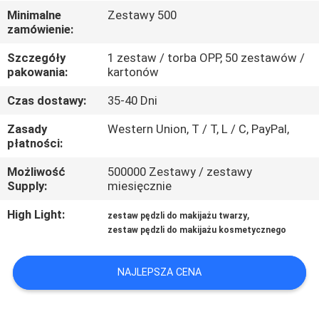
KONTROLA
Minimalne
Zestawy 500
zamówienie:
JAKOŚCI
Szczegóły
1 zestaw / torba OPP, 50 zestawów /
pakowania:
kartonów
SITEMAP
Czas dostawy:
35-40 Dni
PRIVACY
Zasady
Western Union, T / T, L / C, PayPal,
płatności:
POLICY
Możliwość
500000 Zestawy / zestawy
Supply:
miesięcznie
High Light:
,
zestaw pędzli do makijażu twarzy
zestaw pędzli do makijażu kosmetycznego
NAJLEPSZA CENA