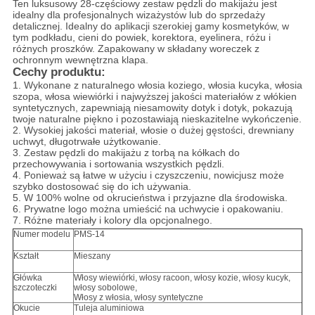
Ten luksusowy 28-częściowy zestaw pędzli do makijażu jest
idealny dla profesjonalnych wizażystów lub do sprzedaży
detalicznej. Idealny do aplikacji szerokiej gamy kosmetyków, w
tym podkładu, cieni do powiek, korektora, eyelinera, różu i
różnych proszków. Zapakowany w składany woreczek z
ochronnym wewnętrzna klapa.
Cechy produktu:
1. Wykonane z naturalnego włosia koziego, włosia kucyka, włosia
szopa, włosa wiewiórki i najwyższej jakości materiałów z włókien
syntetycznych, zapewniają niesamowity dotyk i dotyk, pokazują
twoje naturalne piękno i pozostawiają nieskazitelne wykończenie.
2. Wysokiej jakości materiał, włosie o dużej gęstości, drewniany
uchwyt, długotrwałe użytkowanie.
3. Zestaw pędzli do makijażu z torbą na kółkach do
przechowywania i sortowania wszystkich pędzli.
4. Ponieważ są łatwe w użyciu i czyszczeniu, nowicjusz może
szybko dostosować się do ich używania.
5. W 100% wolne od okrucieństwa i przyjazne dla środowiska.
6. Prywatne logo można umieścić na uchwycie i opakowaniu.
7. Różne materiały i kolory dla opcjonalnego.
Numer modelu
PMS-14
Kształt
Mieszany
Główka
Włosy wiewiórki, włosy racoon, włosy kozie, włosy kucyk,
szczoteczki
włosy sobolowe,
Włosy z włosia, włosy syntetyczne
Okucie
Tuleja aluminiowa