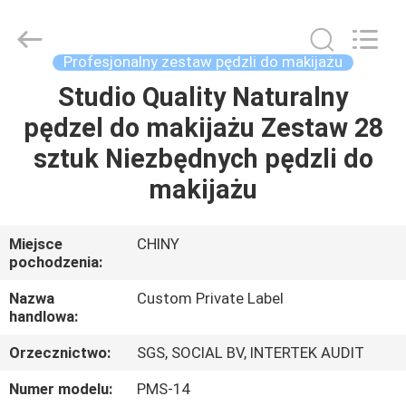
Changsha
Chanmy
Cosmetics
Co.,
Ltd.
Profesjonalny zestaw pędzli do makijażu
All
Rights
Studio Quality Naturalny
DOM
Reserved.
pędzel do makijażu Zestaw 28
PRODUKTY
sztuk Niezbędnych pędzli do
makijażu
O
NAS
Miejsce
CHINY
pochodzenia:
WYCIECZKA
Nazwa
Custom Private Label
handlowa:
PO
Orzecznictwo:
SGS, SOCIAL BV, INTERTEK AUDIT
FABRYCE
Numer modelu:
PMS-14