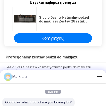
Uzyskaj najlepszą cenę za
Studio Quality Naturalny pędzel
do makijażu Zestaw 28 sztuk
Niezbędnych pędzli do makijażu
Kontyntynuj
Profesjonalny zestaw pędzli do makijażu
Basic 12szt. Zestaw kosmetycznych pędzli do makijażu.
Naturalne naturalne i syntetyczne włosy z etui
Mark Liu
Najwyższej jakości profesjonalny zestaw pędzli do makijażu /
zestaw pędzli do twarzy
1:26 PM
Pędzel do makijażu marki Full Face 48 szt. Z czarną rolką
pędzla z PU
Good day, what product are you looking for?