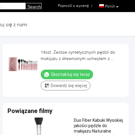
Poprosić o wycenę
|
Polish
Search
uj się z nami
14szt. Zestaw syntetycznych pędzli do
makijażu z drewnianym uchwytem z
miedzianą końcówką
Skontaktuj się teraz
Dowiedz się więcej
Powiązane filmy
Duo Fiber Kabuki Wysokiej
jakości pędzle do
makijażu Naturalne