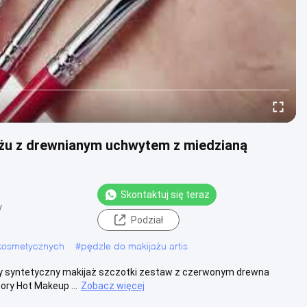
ażu z drewnianym uchwytem z miedzianą
Skontaktuj się teraz
y
Podział
 kosmetycznych
#
pędzle do makijażu artis
ny syntetyczny makijaż szczotki zestaw z czerwonym drewna
ory Hot Makeup ...
Zobacz więcej