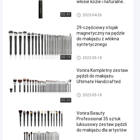
włosie kozie i naturalne
włókno
Wysokiej jakości pędzle do m
00:41
2023-04-26
akijażu
29-częściowy stojak
magnetyczny na pędzle
do makijażu z włókna
syntetycznego
Kolekcja pędzli do makijażu
00:19
2022-05-18
Vonira Kompletny zestaw
pędzli do makijażu
Ultimate Handcrafted
Kolekcja pędzli do makijażu
2022-05-18
00:33
Vonira Beauty
Professional 35 sztuk
luksusowy zestaw pędzli
do makijażu dla artystów